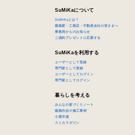
じめご了承
SuMiKaについて
SuMiKaとは？
希望の予算
建築家・工務店・不動産会社の皆さまへ
事務局からのお知らせ
ご成約プレゼントに応募する
完成希望時
SuMiKaを利用する
ユーザーとして登録
専門家として登録
ユーザーとしてログイン
専門家としてログイン
同居する家
暮らしを考える
みんなの家づくりノート
建築作品や施工事例
小屋市場
スミカマガジン
当社は，当
当社はお客