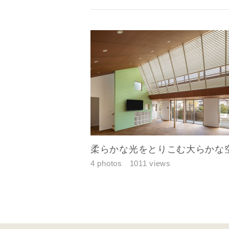
メールアド
ご住所
柔らかな光をとりこむ大らかな
4 photos
1011 views
建築予定地
専門家の都