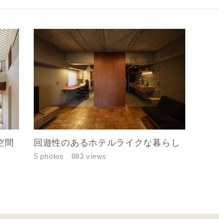
レス
郵便番号
-
都道府県
市区町村
町名
空間
回遊性のあるホテルライクな暮らし
番地、建物名
5 photos
883 views
合により、資料の送付が遅くなったり、送付できない場合がありま