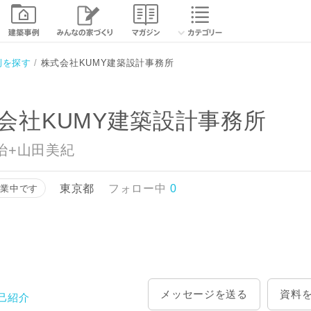
相談する
資
例を探す
株式会社KUMY建築設計事務所
会社KUMY建築設計事務所
治+山田美紀
東京都
フォロー中
0
営業中です
メッセージを送る
資料
己紹介