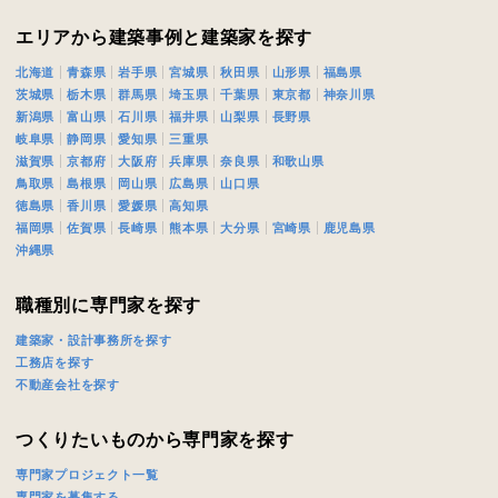
閉じる
閉じる
ください。
エリアから建築事例と建築家を探す
北海道
青森県
岩手県
宮城県
秋田県
山形県
福島県
万円〜
茨城県
栃木県
群馬県
埼玉県
千葉県
東京都
神奈川県
閉じる
新潟県
富山県
石川県
福井県
山梨県
長野県
岐阜県
静岡県
愛知県
三重県
滋賀県
京都府
大阪府
兵庫県
奈良県
和歌山県
期
鳥取県
島根県
岡山県
広島県
山口県
徳島県
香川県
愛媛県
高知県
福岡県
佐賀県
長崎県
熊本県
大分県
宮崎県
鹿児島県
沖縄県
職種別に専門家を探す
族構成
建築家・設計事務所を探す
工務店を探す
不動産会社を探す
資料請求にあたっての注意事項
つくりたいものから専門家を探す
社の
プライバシーポリシー
に則って，いただいた情報を利用します。
専門家プロジェクト一覧
様からいただいた個人情報を，お客様が指定された専門家へ提供すること、ま
専門家を募集する