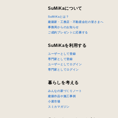
スのご案内
当社は、本
SuMiKaについて
任、その他
SuMiKaとは？
当社は、お
建築家・工務店・不動産会社の皆さまへ
ないものと
事務局からのお知らせ
ご成約プレゼントに応募する
SuMiKaを利用する
ユーザーとして登録
専門家として登録
ユーザーとしてログイン
専門家としてログイン
暮らしを考える
みんなの家づくりノート
建築作品や施工事例
小屋市場
スミカマガジン