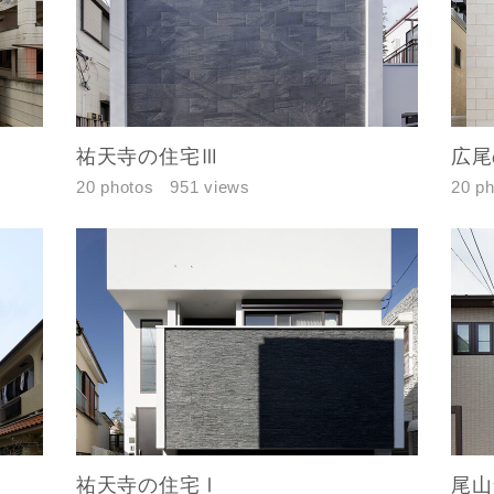
レス
郵便番号
-
祐天寺の住宅Ⅲ
広尾
都道府県
20 photos
951 views
20 p
市区町村
町名
番地、建物名
祐天寺の住宅Ⅰ
尾山
合により、資料の送付が遅くなったり、送付できない場合がありま