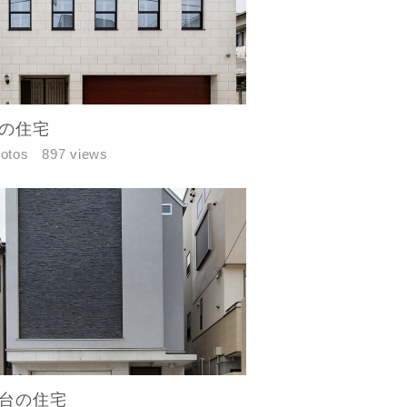
の住宅
hotos
897 views
台の住宅
す。あらか