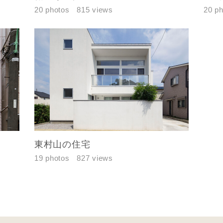
閉じる
閉じる
20 photos
815 views
20 p
ください。
万円〜
閉じる
期
東村山の住宅
族構成
19 photos
827 views
資料請求にあたっての注意事項
社の
プライバシーポリシー
に則って，いただいた情報を利用します。
様からいただいた個人情報を，お客様が指定された専門家へ提供すること、ま