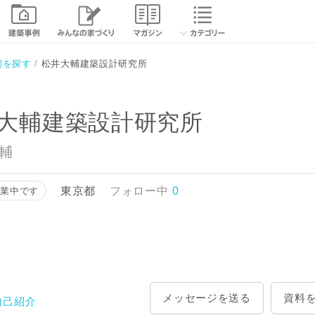
相談する
資
例を探す
松井大輔建築設計研究所
大輔建築設計研究所
大輔
東京都
フォロー中
0
営業中です
メッセージを送る
資料
自己紹介