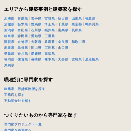
のために利用します。
サービス又は利用契約に関し，お客様に発生した損害について、債務不履行責
エリアから建築事例と建築家を探す
の法律上の請求原因の如何を問わず賠償の責任を負わないものとします。
北海道
青森県
岩手県
宮城県
秋田県
山形県
福島県
客様が本サービスを利用することにより第三者との間で生じた紛争等について
茨城県
栃木県
群馬県
埼玉県
千葉県
東京都
神奈川県
します。
新潟県
富山県
石川県
福井県
山梨県
長野県
岐阜県
静岡県
愛知県
三重県
滋賀県
京都府
大阪府
兵庫県
奈良県
和歌山県
キャンセル
入力内容を送信する
鳥取県
島根県
岡山県
広島県
山口県
徳島県
香川県
愛媛県
高知県
福岡県
佐賀県
長崎県
熊本県
大分県
宮崎県
鹿児島県
沖縄県
職種別に専門家を探す
建築家・設計事務所を探す
工務店を探す
不動産会社を探す
つくりたいものから専門家を探す
専門家プロジェクト一覧
専門家を募集する