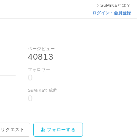
SuMiKaとは？
料をリクエスト
フォローする
ログイン・会員登録
ページビュー
40813
フォロワー
0
SuMiKaで成約
0
をリクエスト
フォローする