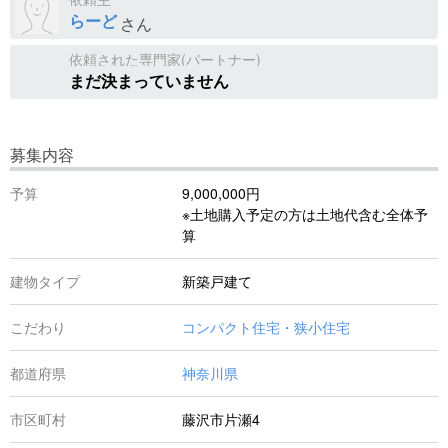
らーど
さん
依頼された専門家(パートナー)
まだ決まっていません
募集内容
予算
9,000,000円
※土地購入予定の方は土地代含む全体予
算
建物タイプ
新築戸建て
こだわり
コンパクト住宅・狭小住宅
都道府県
神奈川県
市区町村
藤沢市片瀬4