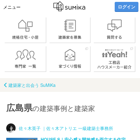
ログイン
メニュー
建築家と出会う SuMiKa
広島県
の建築事例と建築家
佐々木英子 ｜佐々木アトリエ 一級建築士事務所
HOUSE S｜安心感と開放感を両立する住宅