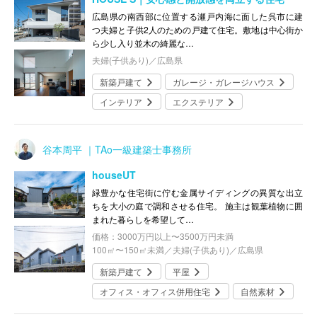
広島県の南西部に位置する瀬戸内海に面した呉市に建
つ夫婦と子供2人のための戸建て住宅。敷地は中心街か
ら少し入り並木の綺麗な…
夫婦(子供あり)／広島県
新築戸建て
ガレージ・ガレージハウス
インテリア
エクステリア
谷本周平 ｜TAo一級建築士事務所
houseUT
緑豊かな住宅街に佇む金属サイディングの異質な出立
ちを大小の庭で調和させる住宅。 施主は観葉植物に囲
まれた暮らしを希望して…
価格：3000万円以上〜3500万円未満
100㎡〜150㎡未満／夫婦(子供あり)／広島県
新築戸建て
平屋
オフィス・オフィス併用住宅
自然素材