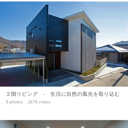
完成希望時期
同居する家族構成
資料請求にあたっての注意事項
当社は，当社の
プライバシーポリシー
に則って，いただい
２階リビング - 生活に自然の風光を取り込む
た情報を利用します。
9 photos
1676 views
当社はお客様からいただいた個人情報を，お客様が指定され
た専門家へ提供すること、または当社サービスのご案内のた
めに利用します。
当社は、本サービス又は利用契約に関し，お客様に発生した