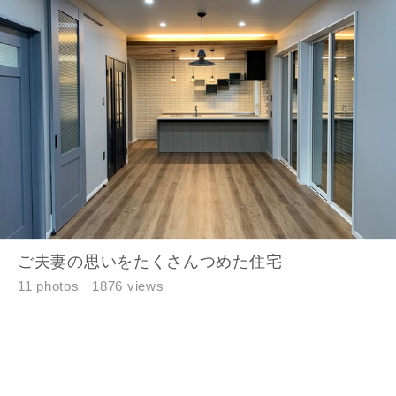
損害について、債務不履行責任、不法行為責任、その他の法
律上の請求原因の如何を問わず賠償の責任を負わないものと
します。
当社は、お客様が本サービスを利用することにより第三者と
の間で生じた紛争等について一切責任を負わないものとしま
す。
入力内容を送信する
キャンセル
ご夫妻の思いをたくさんつめた住宅
11 photos
1876 views
フォローする