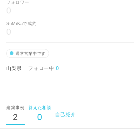
フォロワー
0
番地、建物名
SuMiKaで成約
0
建築予定地
通常営業中です
山梨県
フォロー中
0
閉じる
閉じる
専門家の都合により、資料の送付が遅くなったり、送付
できない場合があります。あらかじめご了承ください。
希望の予算
建築事例
答えた相談
閉じる
万円〜
万円
自己紹介
2
0