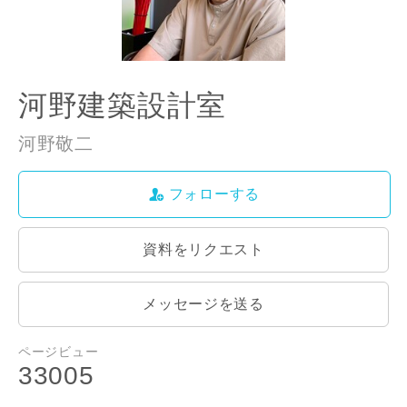
河野建築設計室
ご住所
郵便番号
河野敬二
-
フォローする
都道府県
資料をリクエスト
市区町村
メッセージを送る
ページビュー
町名
33005