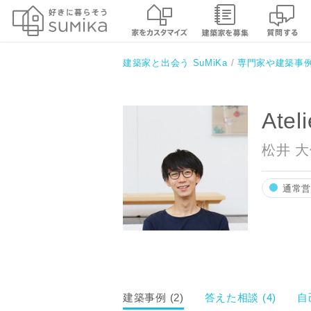
Atelier koma一級建築士事務所
建築家と出会う SuMiKa
専門家や建築事
Ate
松井 
通常
建築事例 (2)
答えた相談 (4)
自