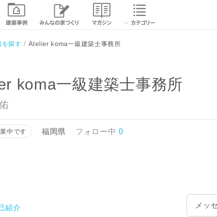
例を探す
Atelier koma一級建築士事務所
lier koma一級建築士事務所
大佑
福岡県
フォロー中
0
営業中です
メッ
己紹介