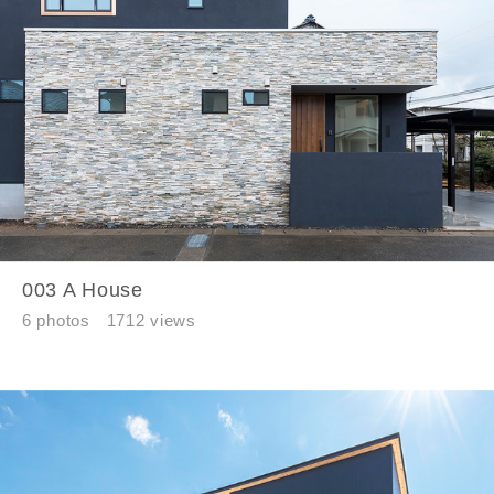
町名
番地、建物名
003 A House
建築予定地
6 photos
1712 views
閉じる
閉じる
専門家の都合により、資料の送付が遅くなったり、送付
できない場合があります。あらかじめご了承ください。
希望の予算