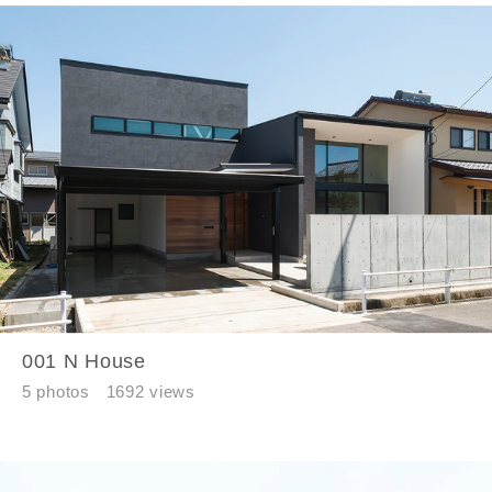
001 N House
5 photos
1692 views
お名前