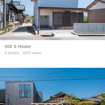
た情報を利用します。
当社はお客様からいただいた個人情報を，お客様が指定され
た専門家へ提供すること、または当社サービスのご案内のた
めに利用します。
当社は、本サービス又は利用契約に関し，お客様に発生した
損害について、債務不履行責任、不法行為責任、その他の法
律上の請求原因の如何を問わず賠償の責任を負わないものと
します。
当社は、お客様が本サービスを利用することにより第三者と
005 S House
の間で生じた紛争等について一切責任を負わないものとしま
8 photos
1875 views
す。
入力内容を送信する
キャンセル