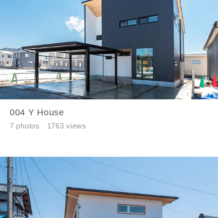
閉じる
万円〜
万円
完成希望時期
004 Y House
7 photos
1763 views
同居する家族構成
資料請求にあたっての注意事項
当社は，当社の
プライバシーポリシー
に則って，いただい