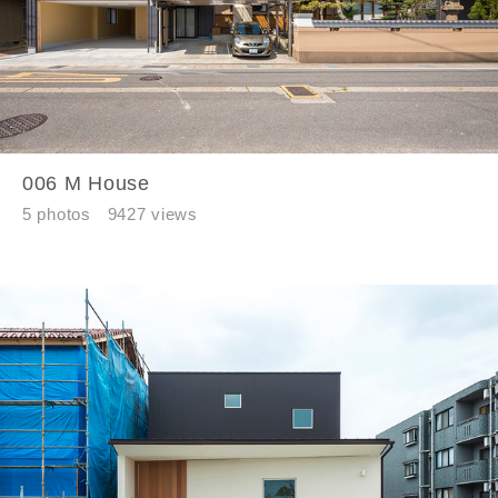
006 M House
5 photos
9427 views