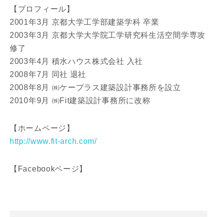
【プロフィール】
2001年3月 京都大学工学部建築学科 卒業
2003年3月 京都大学大学院工学研究科生活空間学専攻
修了
同居する家族構成
2003年4月 積水ハウス株式会社 入社
2008年7月 同社 退社
2008年8月 ㈱ケープラス建築設計事務所を設立
2010年9月 ㈱Fit建築設計事務所に改称
資料請求にあたっての注意事項
【ホームページ】
当社は，当社の
プライバシーポリシー
に則って，いただい
た情報を利用します。
http://www.fit-arch.com/
当社はお客様からいただいた個人情報を，お客様が指定され
た専門家へ提供すること、または当社サービスのご案内のた
【Facebookページ】
めに利用します。
当社は、本サービス又は利用契約に関し，お客様に発生した
損害について、債務不履行責任、不法行為責任、その他の法
律上の請求原因の如何を問わず賠償の責任を負わないものと
します。