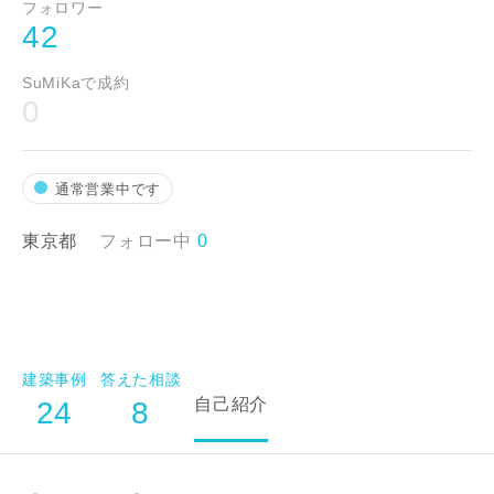
フォロワー
42
ご住所
SuMiKaで成約
郵便番号
0
-
都道府県
通常営業中です
東京都
フォロー中
0
市区町村
町名
建築事例
答えた相談
自己紹介
24
8
番地、建物名