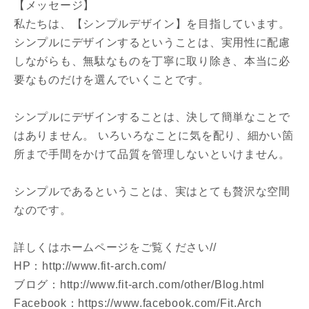
【メッセージ】
私たちは、【シンプルデザイン】を目指しています。
シンプルにデザインするということは、実用性に配慮
しながらも、無駄なものを丁寧に取り除き、本当に必
建築予定地
要なものだけを選んでいくことです。
シンプルにデザインすることは、決して簡単なことで
閉じる
閉じる
はありません。 いろいろなことに気を配り、細かい箇
専門家の都合により、資料の送付が遅くなったり、送付
できない場合があります。あらかじめご了承ください。
所まで手間をかけて品質を管理しないといけません。
希望の予算
シンプルであるということは、実はとても贅沢な空間
閉じる
なのです。
万円〜
万円
詳しくはホームページをご覧ください//
HP：http://www.fit-arch.com/
完成希望時期
ブログ：http://www.fit-arch.com/other/Blog.html
Facebook：https://www.facebook.com/Fit.Arch