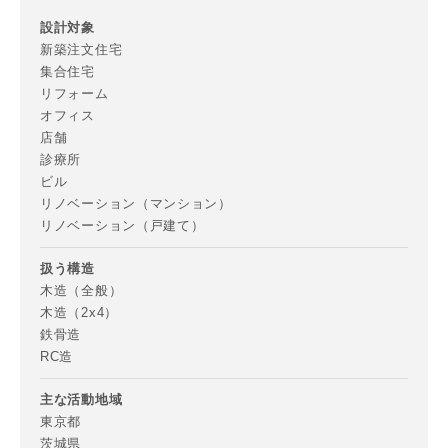
当社は、お客様が本サービスを利用することにより第三者と
設計対象
の間で生じた紛争等について一切責任を負わないものとしま
新築注文住宅
す。
集合住宅
リフォーム
オフィス
店舗
入力内容を送信する
診療所
ビル
リノベーション（マンション）
キャンセル
リノベーション（戸建て）
扱う構造
木造（全般）
木造（2x4）
鉄骨造
RC造
主な活動地域
東京都
茨城県