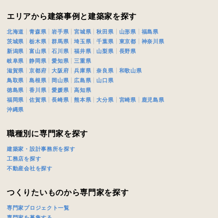
閉じる
閉じる
ください。
エリアから建築事例と建築家を探す
北海道
青森県
岩手県
宮城県
秋田県
山形県
福島県
万円〜
茨城県
栃木県
群馬県
埼玉県
千葉県
東京都
神奈川県
閉じる
新潟県
富山県
石川県
福井県
山梨県
長野県
岐阜県
静岡県
愛知県
三重県
滋賀県
京都府
大阪府
兵庫県
奈良県
和歌山県
期
鳥取県
島根県
岡山県
広島県
山口県
徳島県
香川県
愛媛県
高知県
福岡県
佐賀県
長崎県
熊本県
大分県
宮崎県
鹿児島県
沖縄県
職種別に専門家を探す
族構成
建築家・設計事務所を探す
工務店を探す
不動産会社を探す
資料請求にあたっての注意事項
つくりたいものから専門家を探す
社の
プライバシーポリシー
に則って，いただいた情報を利用します。
専門家プロジェクト一覧
様からいただいた個人情報を，お客様が指定された専門家へ提供すること、ま
専門家を募集する