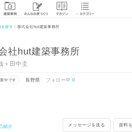
相談する
資
例を探す
株式会社hut建築事務所
会社hut建築事務所
哉＋田中圭
長野県
フォロー中
0
営業中です
メッセージを送る
資料
己紹介