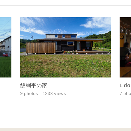
レス
郵便番号
-
都道府県
市区町村
町名
飯綱平の家
L do
番地、建物名
9 photos
1238 views
7 pho
合により、資料の送付が遅くなったり、送付できない場合がありま