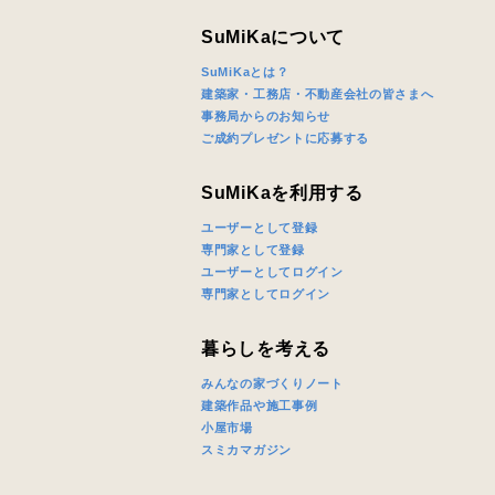
じめご了承
SuMiKaについて
SuMiKaとは？
希望の予算
建築家・工務店・不動産会社の皆さまへ
事務局からのお知らせ
ご成約プレゼントに応募する
完成希望時
SuMiKaを利用する
ユーザーとして登録
専門家として登録
ユーザーとしてログイン
専門家としてログイン
同居する家
暮らしを考える
みんなの家づくりノート
建築作品や施工事例
小屋市場
スミカマガジン
当社は，当
当社はお客