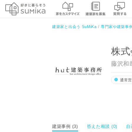
株式会社hut建築事務所
建築家と出会う SuMiKa
専門家や建築事
株式
藤沢和
通常
お名前
建築事例 (3)
答えた相談 (0)
自