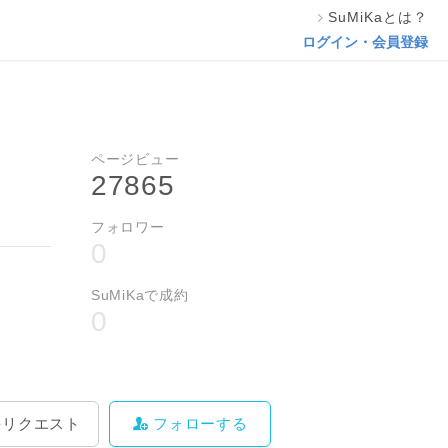
SuMiKaとは？
料をリクエスト
フォローする
ログイン・会員登録
ページビュー
27865
フォロワー
0
SuMiKaで成約
0
をリクエスト
フォローする