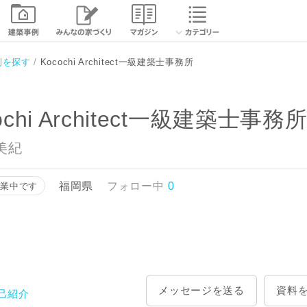
務所
相談する
資
例を探す
Kocochi Architect一級建築士事務所
ochi Architect一級建築士事務
美紀
福岡県
フォロー中
0
営業中です
メッセージを送る
資料
己紹介