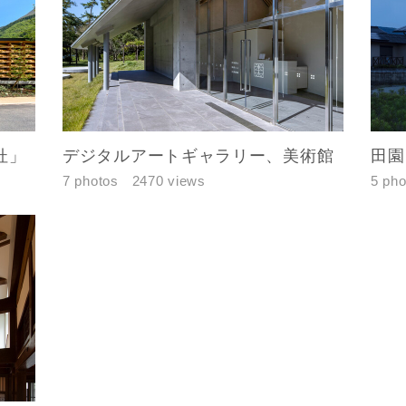
都道府県
市区町村
町名
杜」
デジタルアートギャラリー、美術館
田園
番地、建物名
7 photos
2470 views
5 pho
合により、資料の送付が遅くなったり、送付できない場合がありま
閉じる
閉じる
ください。
万円〜
閉じる