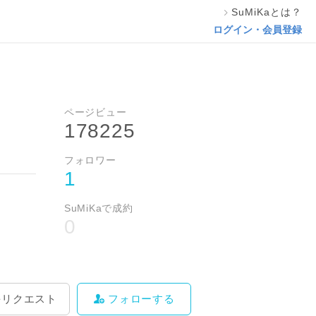
SuMiKaとは？
料をリクエスト
フォローする
ログイン・会員登録
ページビュー
所
178225
フォロワー
1
SuMiKaで成約
0
をリクエスト
フォローする