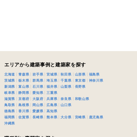
期
族構成
エリアから建築事例と建築家を探す
資料請求にあたっての注意事項
北海道
青森県
岩手県
宮城県
秋田県
山形県
福島県
茨城県
栃木県
群馬県
埼玉県
千葉県
東京都
神奈川県
社の
プライバシーポリシー
に則って，いただいた情報を利用します。
新潟県
富山県
石川県
福井県
山梨県
長野県
様からいただいた個人情報を，お客様が指定された専門家へ提供すること、ま
岐阜県
静岡県
愛知県
三重県
のために利用します。
滋賀県
京都府
大阪府
兵庫県
奈良県
和歌山県
サービス又は利用契約に関し，お客様に発生した損害について、債務不履行責
鳥取県
島根県
岡山県
広島県
山口県
の法律上の請求原因の如何を問わず賠償の責任を負わないものとします。
徳島県
香川県
愛媛県
高知県
福岡県
佐賀県
長崎県
熊本県
大分県
宮崎県
鹿児島県
客様が本サービスを利用することにより第三者との間で生じた紛争等について
沖縄県
します。