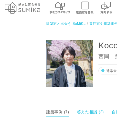
Kocochi Architect一級建築士事
建築家と出会う SuMiKa
専門家や建築事
Koc
西岡 
通常
建築事例 (7)
答えた相談 (3)
自