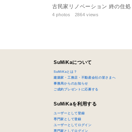
古民家リノベーション 終の住処
完成希望時
4 photos
2864 views
同居する家
SuMiKaについて
SuMiKaとは？
建築家・工務店・不動産会社の皆さまへ
当社は，当
事務局からのお知らせ
当社はお客
ご成約プレゼントに応募する
スのご案内
当社は、本
SuMiKaを利用する
任、その他
当社は、お
ユーザーとして登録
専門家として登録
ないものと
ユーザーとしてログイン
専門家としてログイン