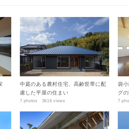
家
中庭のある農村住宅、高齢世帯に配
袋小
慮した平屋の住まい
グの
レス
7 photos
3616 views
7 pho
郵便番号
-