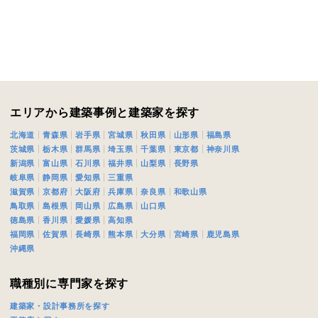
期
族構成
エリアから建築事例と建築家を探す
北海道
青森県
岩手県
宮城県
秋田県
山形県
福島県
茨城県
栃木県
群馬県
埼玉県
千葉県
東京都
神奈川県
資料請求にあたっての注意事項
新潟県
富山県
石川県
福井県
山梨県
長野県
社の
プライバシーポリシー
に則って，いただいた情報を利用します。
岐阜県
静岡県
愛知県
三重県
様からいただいた個人情報を，お客様が指定された専門家へ提供すること、ま
滋賀県
京都府
大阪府
兵庫県
奈良県
和歌山県
鳥取県
島根県
岡山県
広島県
山口県
のために利用します。
徳島県
香川県
愛媛県
高知県
サービス又は利用契約に関し，お客様に発生した損害について、債務不履行責
福岡県
佐賀県
長崎県
熊本県
大分県
宮崎県
鹿児島県
の法律上の請求原因の如何を問わず賠償の責任を負わないものとします。
沖縄県
客様が本サービスを利用することにより第三者との間で生じた紛争等について
します。
職種別に専門家を探す
建築家・設計事務所を探す
キャンセル
入力内容を送信する