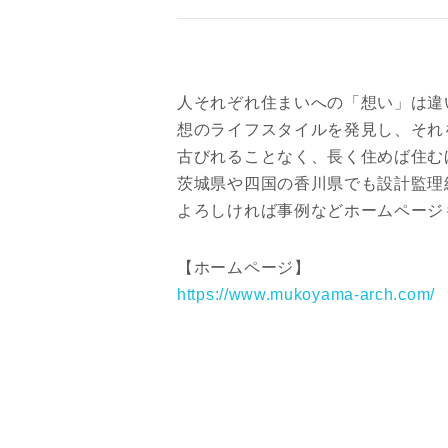
人それぞれ住まいへの「想い」は違
想のライフスタイルを発見し、それ
古びれることなく、長く住めば住む
茨城県や四国の香川県でも設計監理
よろしければ事例などホームページ
お名前
【ホームページ】
https://www.mukoyama-arch.com/
メールアド
ご住所