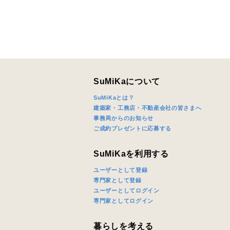
完成希望時
同居する家
SuMiKaについて
SuMiKaとは？
建築家・工務店・不動産会社の皆さまへ
事務局からのお知らせ
当社は，当
ご成約プレゼントに応募する
当社はお客
スのご案内
SuMiKaを利用する
当社は、本
ユーザーとして登録
任、その他
専門家として登録
当社は、お
ユーザーとしてログイン
ないものと
専門家としてログイン
暮らしを考える