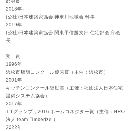
部会長
建築予定地
2018年-
(公社)日本建築家協会 神奈川地域会 幹事
2019年
閉じる
閉じる
専門家の都合により、資料の送付が遅くなったり、送付
(公社)日本建築家協会 関東甲信越支部 住宅部会 部会
できない場合があります。あらかじめご了承ください。
長
希望の予算
受 賞
閉じる
万円〜
万円
1996年
浜松市店舗コンクール優秀賞（主催：浜松市）
2001年
キッチンコンクール奨励賞（主催：社団法人日本住宅
完成希望時期
設備システム協会）
2017年
T-1グランプリ2016 ホームコネクター賞（主催：NPO
法人 team Timberize ）
2022年