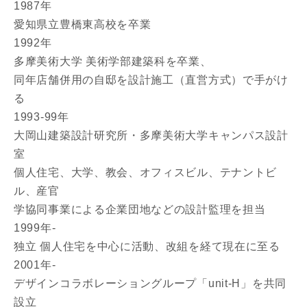
1987年
愛知県立豊橋東高校を卒業
1992年
多摩美術大学 美術学部建築科を卒業、
同年店舗併用の自邸を設計施工（直営方式）で手がけ
る
お名前
1993-99年
大岡山建築設計研究所・多摩美術大学キャンパス設計
室
個人住宅、大学、教会、オフィスビル、テナントビ
ル、産官
メールアドレス
学協同事業による企業団地などの設計監理を担当
1999年-
独立 個人住宅を中心に活動、改組を経て現在に至る
2001年-
ご住所
デザインコラボレーショングループ「unit-H」を共同
郵便番号
設立