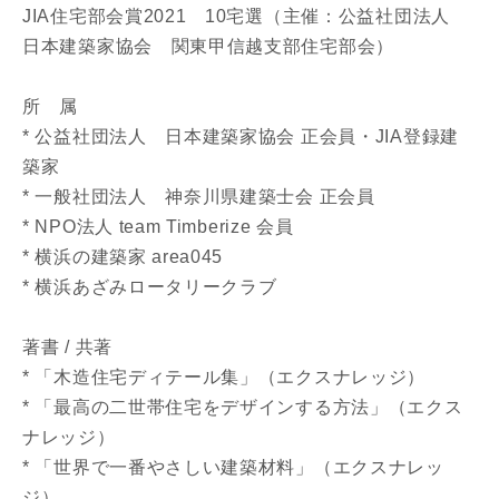
JIA住宅部会賞2021 10宅選（主催：公益社団法人
同居する家族構成
日本建築家協会 関東甲信越支部住宅部会）
所 属
* 公益社団法人 日本建築家協会 正会員・JIA登録建
築家
資料請求にあたっての注意事項
* 一般社団法人 神奈川県建築士会 正会員
当社は，当社の
プライバシーポリシー
に則って，いただい
た情報を利用します。
* NPO法人 team Timberize 会員
当社はお客様からいただいた個人情報を，お客様が指定され
* 横浜の建築家 area045
た専門家へ提供すること、または当社サービスのご案内のた
* 横浜あざみロータリークラブ
めに利用します。
当社は、本サービス又は利用契約に関し，お客様に発生した
著書 / 共著
損害について、債務不履行責任、不法行為責任、その他の法
律上の請求原因の如何を問わず賠償の責任を負わないものと
* 「木造住宅ディテール集」（エクスナレッジ）
します。
* 「最高の二世帯住宅をデザインする方法」（エクス
当社は、お客様が本サービスを利用することにより第三者と
ナレッジ）
の間で生じた紛争等について一切責任を負わないものとしま
* 「世界で一番やさしい建築材料」（エクスナレッ
す。
ジ）