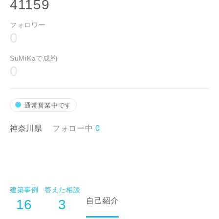
41159
フォロワー
0
SuMiKaで成約
0
通常営業中です
神奈川県
フォロー中
0
建築事例
答えた相談
自己紹介
16
3