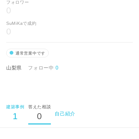
フォロワー
閉じる
0
SuMiKaで成約
建築予定地
0
通常営業中です
山梨県
フォロー中
0
希望の予算
万円〜
万円
建築事例
答えた相談
自己紹介
1
0
完成希望時期