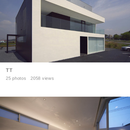
メールアドレス
ご住所
郵便番号
-
TT
都道府県
25 photos
2058 views
市区町村
町名