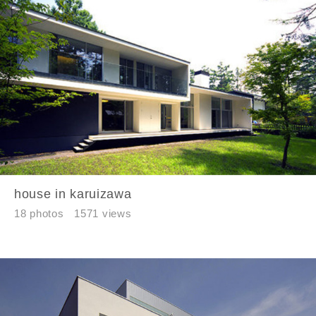
house in karuizawa
18 photos
1571 views
お名前