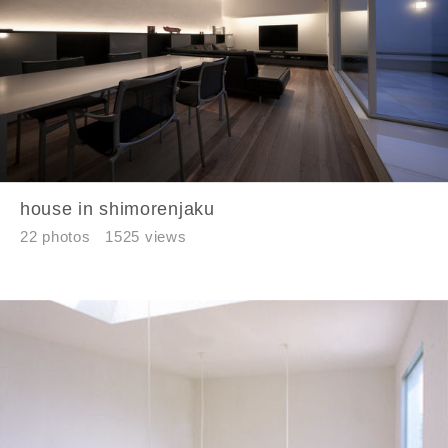
番地、建物名
建築予定地
house in shimorenjaku
22 photos
1525 views
閉じる
閉じる
専門家の都合により、資料の送付が遅くなったり、送付
できない場合があります。あらかじめご了承ください。
希望の予算
閉じる
万円〜
万円