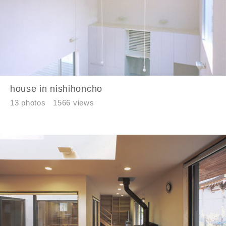
完成希望時期
house in nishihoncho
同居する家族構成
13 photos
1566 views
資料請求にあたっての注意事項
当社は，当社の
プライバシーポリシー
に則って，いただい
た情報を利用します。
当社はお客様からいただいた個人情報を，お客様が指定され
た専門家へ提供すること、または当社サービスのご案内のた
めに利用します。