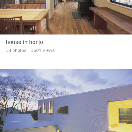
当社は、本サービス又は利用契約に関し，お客様に発生した
損害について、債務不履行責任、不法行為責任、その他の法
律上の請求原因の如何を問わず賠償の責任を負わないものと
します。
当社は、お客様が本サービスを利用することにより第三者と
の間で生じた紛争等について一切責任を負わないものとしま
house in honjo
す。
18 photos
1604 views
入力内容を送信する
キャンセル