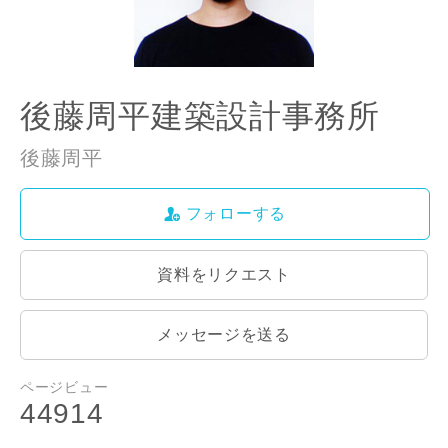
ご住所
郵便番号
-
後藤周平建築設計事務所
都道府県
後藤周平
フォローする
市区町村
資料をリクエスト
町名
メッセージを送る
閉じる
閉じる
専門家の都合により、資料の送付が遅くなったり、送付
できない場合があります。あらかじめご了承ください。
ページビュー
44914
番地、建物名