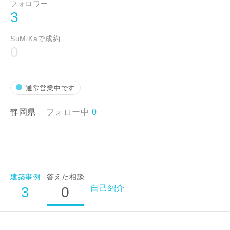
フォロワー
閉じる
3
SuMiKaで成約
建築予定地
0
通常営業中です
静岡県
フォロー中
0
希望の予算
万円〜
万円
建築事例
答えた相談
自己紹介
3
0
完成希望時期