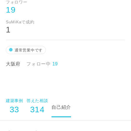
都道府県
フォロワー
19
SuMiKaで成約
1
市区町村
通常営業中です
町名
大阪府
フォロー中
19
番地、建物名
建築事例
答えた相談
自己紹介
33
314
建築予定地