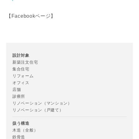
【Facebookページ】
資料請求にあたっての注意事項
当社は，当社の
プライバシーポリシー
に則って，いただい
た情報を利用します。
当社はお客様からいただいた個人情報を，お客様が指定され
た専門家へ提供すること、または当社サービスのご案内のた
設計対象
めに利用します。
新築注文住宅
当社は、本サービス又は利用契約に関し，お客様に発生した
集合住宅
損害について、債務不履行責任、不法行為責任、その他の法
リフォーム
律上の請求原因の如何を問わず賠償の責任を負わないものと
オフィス
します。
店舗
当社は、お客様が本サービスを利用することにより第三者と
診療所
の間で生じた紛争等について一切責任を負わないものとしま
リノベーション（マンション）
す。
リノベーション（戸建て）
扱う構造
木造（全般）
入力内容を送信する
鉄骨造