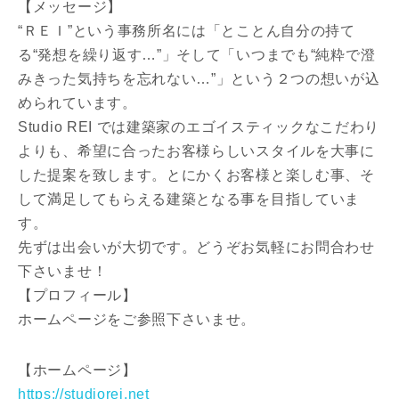
【メッセージ】
閉じる
閉じる
“ＲＥＩ”という事務所名には「とことん自分の持て
専門家の都合により、資料の送付が遅くなったり、送付
る“発想を繰り返す…”」そして「いつまでも“純粋で澄
できない場合があります。あらかじめご了承ください。
みきった気持ちを忘れない…”」という２つの想いが込
希望の予算
められています。
閉じる
Studio REI では建築家のエゴイスティックなこだわり
万円〜
万円
よりも、希望に合ったお客様らしいスタイルを大事に
した提案を致します。とにかくお客様と楽しむ事、そ
して満足してもらえる建築となる事を目指していま
完成希望時期
す。
先ずは出会いが大切です。どうぞお気軽にお問合わせ
下さいませ！
【プロフィール】
ホームページをご参照下さいませ。
同居する家族構成
【ホームページ】
https://studiorei.net