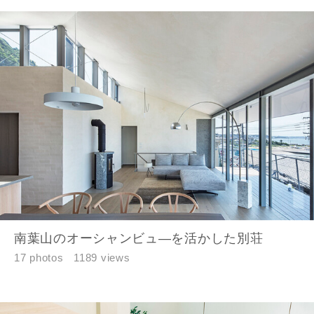
建築予定地
閉じる
閉じる
専門家の都合により、資料の送付が遅くなったり、送付
できない場合があります。あらかじめご了承ください。
希望の予算
閉じる
万円〜
万円
南葉山のオーシャンビュ―を活かした別荘
17 photos
1189 views
完成希望時期