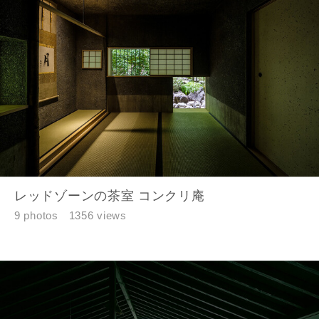
します。
当社は、お客様が本サービスを利用することにより第三者と
の間で生じた紛争等について一切責任を負わないものとしま
す。
入力内容を送信する
キャンセル
レッドゾーンの茶室 コンクリ庵
9 photos
1356 views