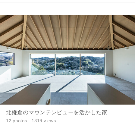
ご住所
郵便番号
-
都道府県
市区町村
町名
北鎌倉のマウンテンビューを活かした家
12 photos
1319 views
番地、建物名