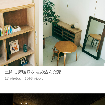
同居する家族構成
資料請求にあたっての注意事項
当社は，当社の
プライバシーポリシー
に則って，いただい
た情報を利用します。
土間に床暖房を埋め込んだ家
当社はお客様からいただいた個人情報を，お客様が指定され
17 photos
1096 views
た専門家へ提供すること、または当社サービスのご案内のた
めに利用します。
当社は、本サービス又は利用契約に関し，お客様に発生した
損害について、債務不履行責任、不法行為責任、その他の法
律上の請求原因の如何を問わず賠償の責任を負わないものと