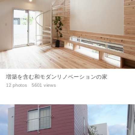
建築予定地
閉じる
閉じる
専門家の都合により、資料の送付が遅くなったり、送付
できない場合があります。あらかじめご了承ください。
希望の予算
閉じる
万円〜
万円
増築を含む和モダンリノベーションの家
12 photos
5601 views
完成希望時期