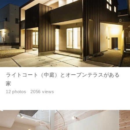
郵便番号
-
都道府県
市区町村
ライトコート（中庭）とオープンテラスがある
町名
家
12 photos
2056 views
番地、建物名