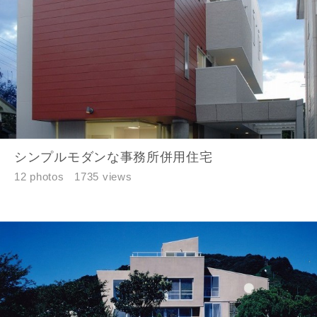
同居する家族構成
資料請求にあたっての注意事項
当社は，当社の
プライバシーポリシー
に則って，いただい
た情報を利用します。
シンプルモダンな事務所併用住宅
当社はお客様からいただいた個人情報を，お客様が指定され
12 photos
1735 views
た専門家へ提供すること、または当社サービスのご案内のた
めに利用します。
当社は、本サービス又は利用契約に関し，お客様に発生した
損害について、債務不履行責任、不法行為責任、その他の法
律上の請求原因の如何を問わず賠償の責任を負わないものと
します。
当社は、お客様が本サービスを利用することにより第三者と
の間で生じた紛争等について一切責任を負わないものとしま
す。