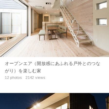
お名前
オープンエア（開放感にあふれる戸外とのつな
がり）を楽しむ家
メールアドレス
12 photos
2142 views
ご住所