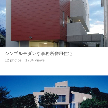
同居する家族構成
資料請求にあたっての注意事項
当社は，当社の
プライバシーポリシー
に則って，いただい
た情報を利用します。
シンプルモダンな事務所併用住宅
当社はお客様からいただいた個人情報を，お客様が指定され
12 photos
1734 views
た専門家へ提供すること、または当社サービスのご案内のた
めに利用します。
当社は、本サービス又は利用契約に関し，お客様に発生した
損害について、債務不履行責任、不法行為責任、その他の法
律上の請求原因の如何を問わず賠償の責任を負わないものと
します。
当社は、お客様が本サービスを利用することにより第三者と
の間で生じた紛争等について一切責任を負わないものとしま
す。