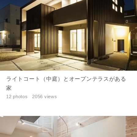
郵便番号
-
都道府県
市区町村
ライトコート（中庭）とオープンテラスがある
町名
家
12 photos
2056 views
番地、建物名