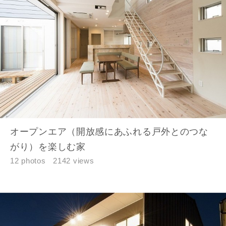
お名前
オープンエア（開放感にあふれる戸外とのつな
がり）を楽しむ家
メールアドレス
12 photos
2142 views
ご住所