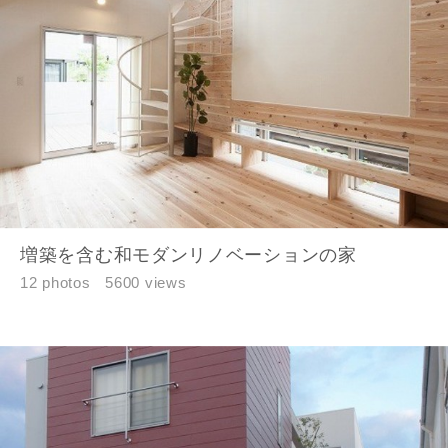
建築予定地
閉じる
閉じる
専門家の都合により、資料の送付が遅くなったり、送付
できない場合があります。あらかじめご了承ください。
希望の予算
閉じる
万円〜
万円
増築を含む和モダンリノベーションの家
12 photos
5600 views
完成希望時期