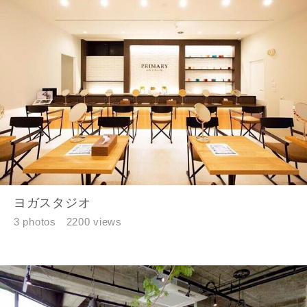
ご住所
郵便番号
-
都道府県
市区町村
ヨガスタジオ
町名
3 photos
2200 views
番地、建物名