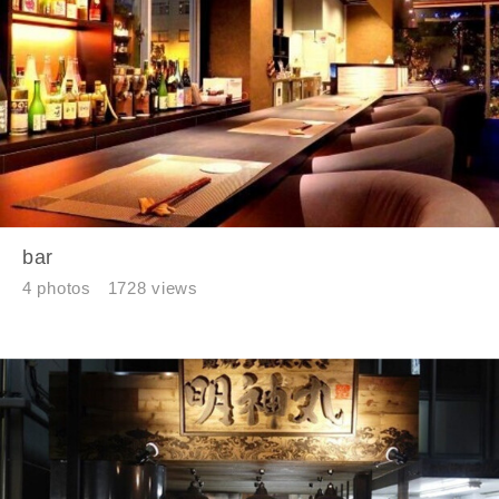
同居する家族構成
資料請求にあたっての注意事項
当社は，当社の
プライバシーポリシー
に則って，いただい
bar
た情報を利用します。
4 photos
1728 views
当社はお客様からいただいた個人情報を，お客様が指定され
た専門家へ提供すること、または当社サービスのご案内のた
めに利用します。
当社は、本サービス又は利用契約に関し，お客様に発生した
損害について、債務不履行責任、不法行為責任、その他の法
律上の請求原因の如何を問わず賠償の責任を負わないものと
します。
当社は、お客様が本サービスを利用することにより第三者と
の間で生じた紛争等について一切責任を負わないものとしま