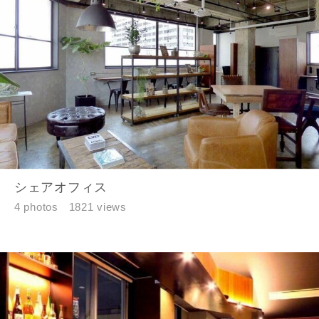
建築予定地
閉じる
閉じる
専門家の都合により、資料の送付が遅くなったり、送付
できない場合があります。あらかじめご了承ください。
希望の予算
閉じる
シェアオフィス
万円〜
万円
4 photos
1821 views
完成希望時期