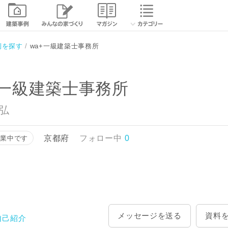
相談する
資
例を探す
wa+一級建築士事務所
+一級建築士事務所
和弘
京都府
フォロー中
0
営業中です
メッセージを送る
資料
自己紹介