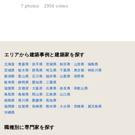
期
7 photos
1956 views
族構成
エリアから建築事例と建築家を探す
北海道
青森県
岩手県
宮城県
秋田県
山形県
福島県
資料請求にあたっての注意事項
茨城県
栃木県
群馬県
埼玉県
千葉県
東京都
神奈川県
新潟県
富山県
石川県
福井県
山梨県
長野県
社の
プライバシーポリシー
に則って，いただいた情報を利用します。
岐阜県
静岡県
愛知県
三重県
様からいただいた個人情報を，お客様が指定された専門家へ提供すること、ま
滋賀県
京都府
大阪府
兵庫県
奈良県
和歌山県
のために利用します。
鳥取県
島根県
岡山県
広島県
山口県
サービス又は利用契約に関し，お客様に発生した損害について、債務不履行責
徳島県
香川県
愛媛県
高知県
の法律上の請求原因の如何を問わず賠償の責任を負わないものとします。
福岡県
佐賀県
長崎県
熊本県
大分県
宮崎県
鹿児島県
客様が本サービスを利用することにより第三者との間で生じた紛争等について
沖縄県
します。
職種別に専門家を探す