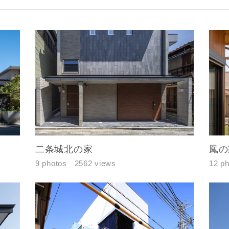
二条城北の家
鳳の
レス
9 photos
2562 views
12 p
郵便番号
-