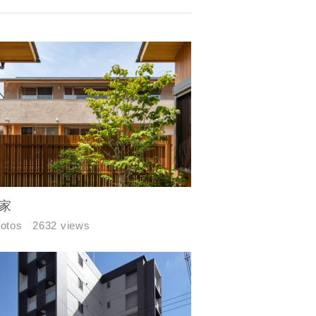
家
hotos
2632 views