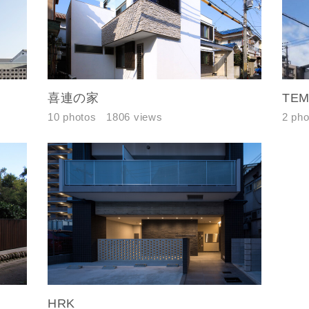
都道府県
市区町村
町名
喜連の家
TE
番地、建物名
10 photos
1806 views
2 pho
合により、資料の送付が遅くなったり、送付できない場合がありま
閉じる
閉じる
ください。
万円〜
閉じる
HRK