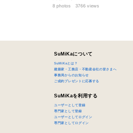
完成希望時
8 photos
3766 views
同居する家
SuMiKaについて
SuMiKaとは？
建築家・工務店・不動産会社の皆さまへ
事務局からのお知らせ
当社は，当
ご成約プレゼントに応募する
当社はお客
スのご案内
SuMiKaを利用する
当社は、本
任、その他
ユーザーとして登録
当社は、お
専門家として登録
ないものと
ユーザーとしてログイン
専門家としてログイン