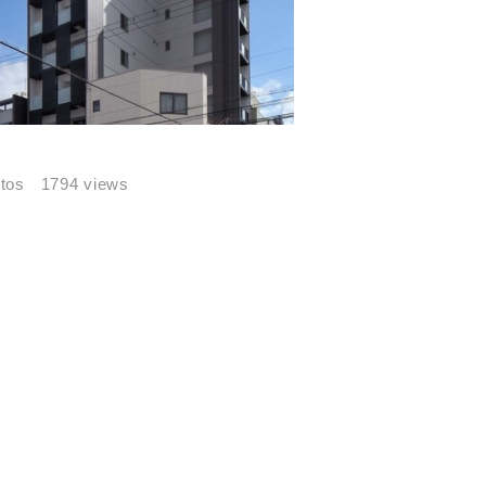
M
tos
1794 views
す。あらか
万円