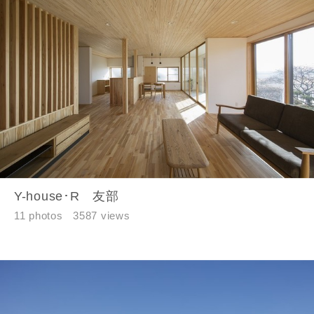
Y-house･R 友部
11 photos
3587 views