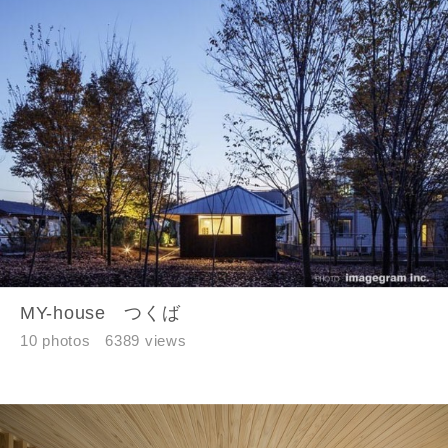
MY-house つくば
10 photos
6389 views
閉じる
閉じる