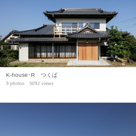
K-house･R つくば
9 photos
5092 views