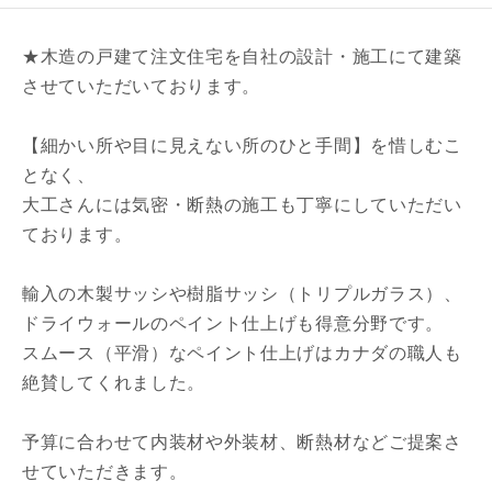
都道府県
★木造の戸建て注文住宅を自社の設計・施工にて建築
させていただいております。
【細かい所や目に見えない所のひと手間】を惜しむこ
市区町村
となく、
大工さんには気密・断熱の施工も丁寧にしていただい
ております。
町名
輸入の木製サッシや樹脂サッシ（トリプルガラス）、
ドライウォールのペイント仕上げも得意分野です。
番地、建物名
スムース（平滑）なペイント仕上げはカナダの職人も
絶賛してくれました。
予算に合わせて内装材や外装材、断熱材などご提案さ
せていただきます。
建築予定地