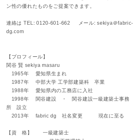
ン性の優れたものをご提案できます。
連絡は TEL: 0120-601-662 メール: sekiya＠fabric-
dg.com
資料請求にあたっての注意事項
当社は，当社の
プライバシーポリシー
に則って，いただい
た情報を利用します。
【プロフィール】
当社はお客様からいただいた個人情報を，お客様が指定され
関谷 賢 sekiya masaru
た専門家へ提供すること、または当社サービスのご案内のた
1965年 愛知県生まれ
めに利用します。
当社は、本サービス又は利用契約に関し，お客様に発生した
1987年 中部大学 工学部建築科 卒業
損害について、債務不履行責任、不法行為責任、その他の法
1988年 愛知県内の工務店に入社
律上の請求原因の如何を問わず賠償の責任を負わないものと
1998年 関谷建設 ・ 関谷建設一級建築士事務
します。
所 設立
当社は、お客様が本サービスを利用することにより第三者と
の間で生じた紛争等について一切責任を負わないものとしま
2013年 fabric dg 社名変更 現在に至る
す。
【資 格】 一級建築士