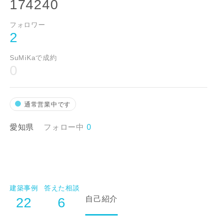
174240
フォロワー
2
SuMiKaで成約
お名前
0
通常営業中です
メールアドレス
愛知県
フォロー中
0
ご住所
建築事例
答えた相談
郵便番号
自己紹介
22
6
-