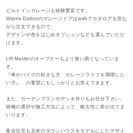
ビルトインガレージも経験豊富です。
Wayne Daltonのガレージドアはwebでカタログを見な
閉じる
閉じる
専門家の都合により、資料の送付が遅くなったり、送付
がら注文できるので、
できない場合があります。あらかじめご了承ください。
デザインや色をはじめオプションなども選んでいただ
けます。
希望の予算
閉じる
万円〜
万円
Lift Masterのオープナーもより使い易くなっていま
す。
『車やバイクの好きな方 ガレージライフを満喫した
完成希望時期
い方』 の要望にもしっかりとお答えできます。
また、ガーデンプランやデッキ作りもお任せ下さい。
樹種の選択や施工方法によって、耐久性に差が出てま
いります。
同居する家族構成
集合住宅も北米のタウンハウスをモデルにしたデザイ