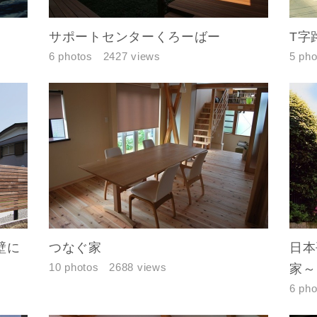
サポートセンターくろーばー
T字
6 photos
2427 views
5 pho
壁に
つなぐ家
日本
10 photos
2688 views
家～
6 pho