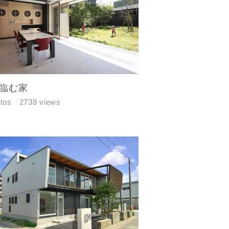
臨む家
tos
2738 views