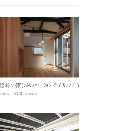
前の家(ﾌﾙﾘﾉﾍﾞｰｼｮﾝでﾊﾞﾘｱﾌﾘｰ)
hotos
3106 views