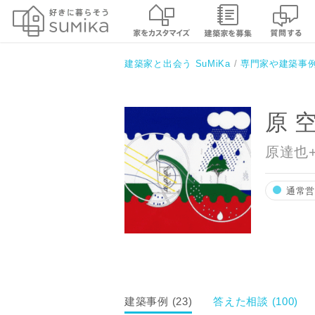
原 空間工作所
建築家と出会う SuMiKa
専門家や建築事
原 
原達也
通常
建築事例 (23)
答えた相談 (100)