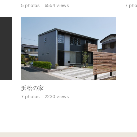
5 photos
6594 views
7 pho
浜松の家
7 photos
2230 views