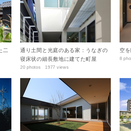
た二
通り土間と光庭のある家：うなぎの
空を
8 pho
寝床状の細長敷地に建てた町屋
20 photos
1977 views