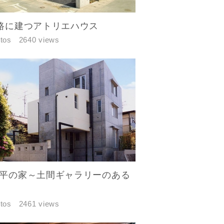
路に建つアトリエハウス
tos
2640 views
平の家～土間ギャラリーのある
tos
2461 views