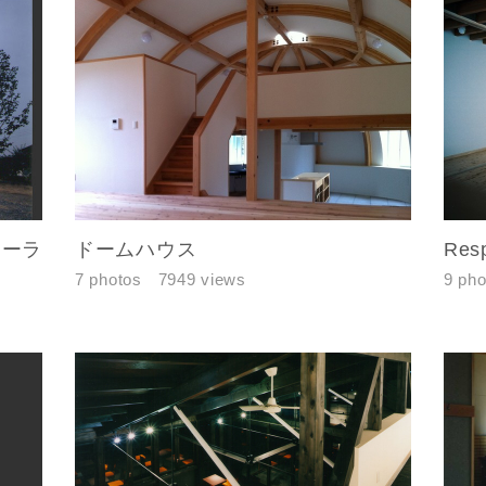
ソーラ
ドームハウス
Res
閉じる
閉じる
7 photos
7949 views
9 pho