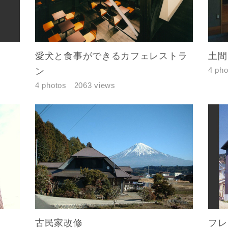
愛犬と食事ができるカフェレストラ
土間
4 pho
ン
4 photos
2063 views
古民家改修
フレ