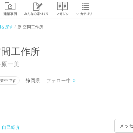
例を探す
原 空間工作所
空間工作所
+原一美
静岡県
フォロー中
0
営業中です
メッ
自己紹介