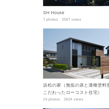
SH House
7 photos
2587 views
浜松の家（無垢の床と漆喰塗料
こだわったローコスト住宅）
14 photos
3824 views