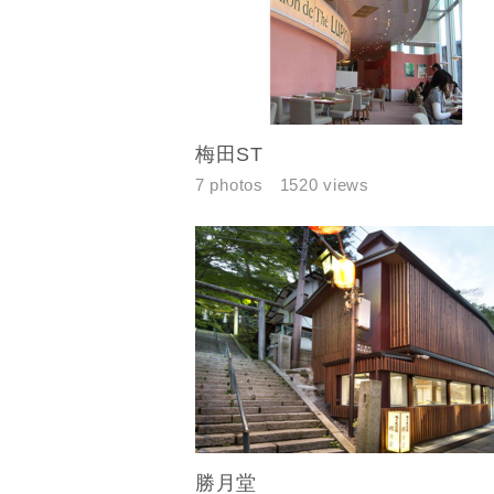
完成希望時
梅田ST
同居する家
7 photos
1520 views
当社は，当
当社はお客
スのご案内
当社は、本
任、その他
当社は、お
ないものと
勝月堂