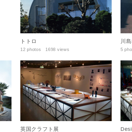
期
トトロ
川島I
族構成
12 photos
1698 views
5 pho
資料請求にあたっての注意事項
社の
プライバシーポリシー
に則って，いただいた情報を利用します。
様からいただいた個人情報を，お客様が指定された専門家へ提供すること、ま
のために利用します。
サービス又は利用契約に関し，お客様に発生した損害について、債務不履行責
の法律上の請求原因の如何を問わず賠償の責任を負わないものとします。
客様が本サービスを利用することにより第三者との間で生じた紛争等について
します。
英国クラフト展
Des