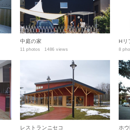
中庭の家
Hリ
11 photos
1486 views
8 pho
レス
郵便番号
-
レストランニセコ
ホウ