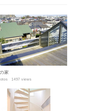
の家
hotos
1497 views