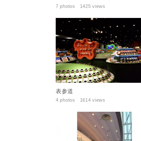
7 photos
1425 views
建築予定地
表参道
専門家の都
4 photos
1614 views
じめご了承
希望の予算