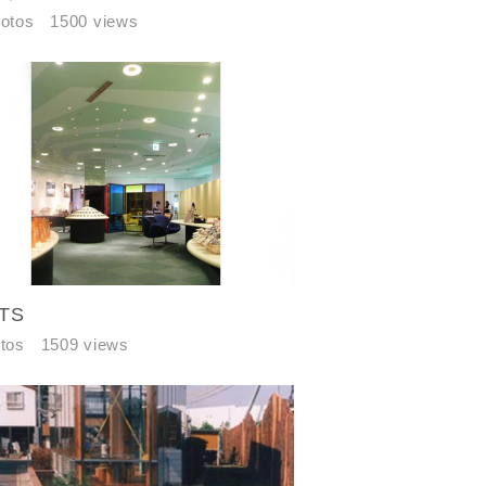
hotos
1500 views
TS
す。あらか
tos
1509 views
万円