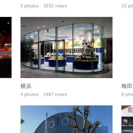
都道府県
5 photos
1832 views
10 p
市区町村
町名
番地、建物名
横浜
梅田
合により、資料の送付が遅くなったり、送付できない場合がありま
閉じる
閉じる
4 photos
1487 views
8 pho
ください。
万円〜
閉じる