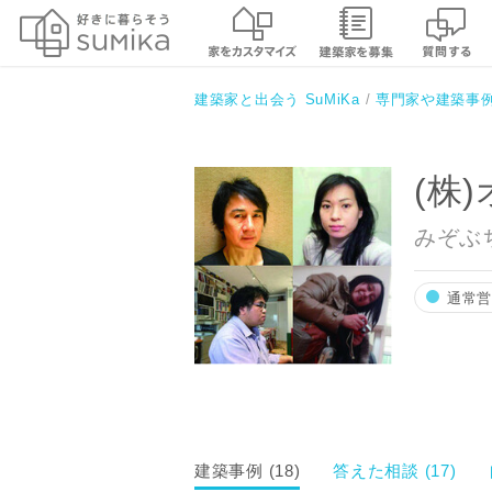
(株)オデッセイ オブ イスカ
建築家と出会う SuMiKa
専門家や建築事
(株
みぞぶ
通常
建築事例 (18)
答えた相談 (17)