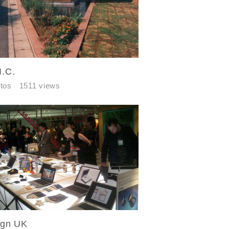
.C.
tos
1511 views
たは当社サービ
任、不法行為責
一切責任を負わ
ign UK