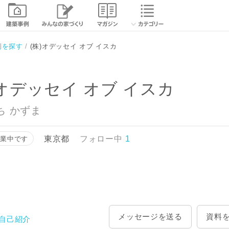
相談する
資
例を探す
(株)オデッセイ オブ イスカ
)オデッセイ オブ イスカ
ち かずま
東京都
フォロー中
1
営業中です
メッセージを送る
資料
自己紹介