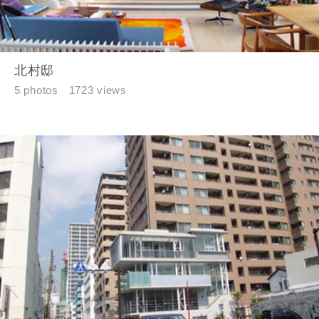
できない場合があります。あらかじめご了承ください。
希望の予算
閉じる
北村邸
万円〜
万円
5 photos
1723 views
完成希望時期
同居する家族構成