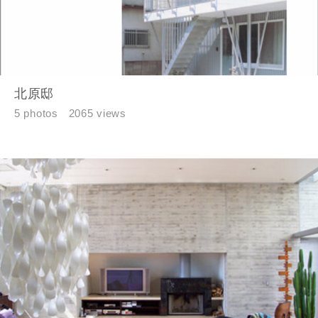
市区町村
北原邸
町名
5 photos
2065 views
番地、建物名
建築予定地
閉じる
閉じる
専門家の都合により、資料の送付が遅くなったり、送付