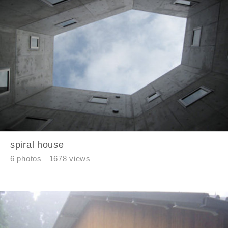
spiral house
6 photos
1678 views