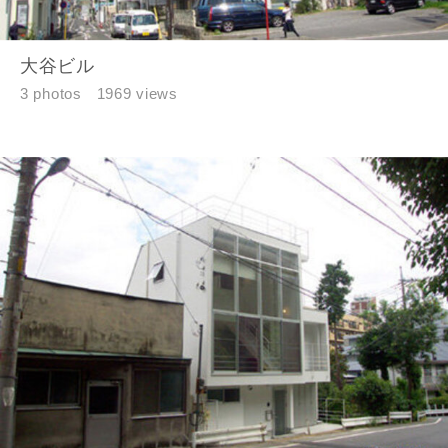
資料請求にあたっての注意事項
当社は，当社の
プライバシーポリシー
に則って，いただい
大谷ビル
た情報を利用します。
3 photos
1969 views
当社はお客様からいただいた個人情報を，お客様が指定され
た専門家へ提供すること、または当社サービスのご案内のた
めに利用します。
当社は、本サービス又は利用契約に関し，お客様に発生した
損害について、債務不履行責任、不法行為責任、その他の法
律上の請求原因の如何を問わず賠償の責任を負わないものと
します。
当社は、お客様が本サービスを利用することにより第三者と
の間で生じた紛争等について一切責任を負わないものとしま
す。
入力内容を送信する