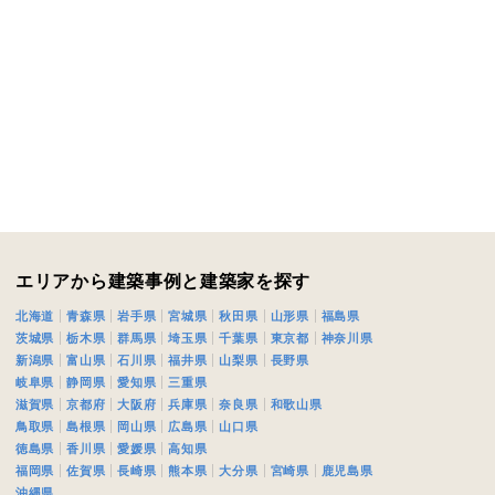
合により、資料の送付が遅くなったり、送付できない場合がありま
閉じる
閉じる
ください。
万円〜
閉じる
エリアから建築事例と建築家を探す
期
北海道
青森県
岩手県
宮城県
秋田県
山形県
福島県
茨城県
栃木県
群馬県
埼玉県
千葉県
東京都
神奈川県
新潟県
富山県
石川県
福井県
山梨県
長野県
岐阜県
静岡県
愛知県
三重県
滋賀県
京都府
大阪府
兵庫県
奈良県
和歌山県
鳥取県
島根県
岡山県
広島県
山口県
族構成
徳島県
香川県
愛媛県
高知県
福岡県
佐賀県
長崎県
熊本県
大分県
宮崎県
鹿児島県
沖縄県