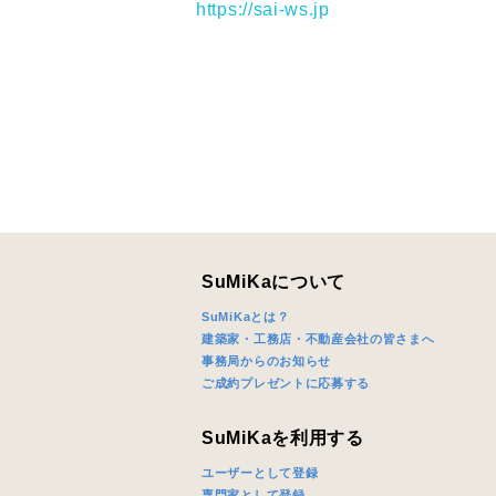
https://sai-ws.jp
建築予定地
専門家の都
じめご了承
希望の予算
SuMiKaについて
完成希望時
SuMiKaとは？
建築家・工務店・不動産会社の皆さまへ
事務局からのお知らせ
ご成約プレゼントに応募する
SuMiKaを利用する
同居する家
ユーザーとして登録
専門家として登録