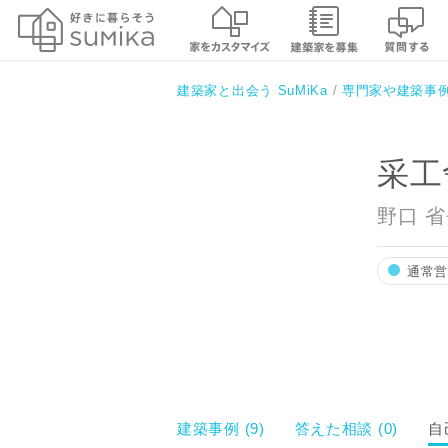
采工舍建築事務所
建築家と出会う SuMiKa
専門家や建築事
采工
野口 
通常
建築事例 (9)
答えた相談 (0)
自