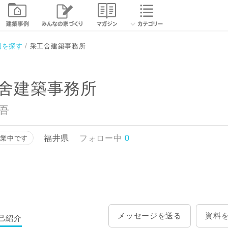
相談する
資
例を探す
采工舍建築事務所
舍建築事務所
省吾
福井県
フォロー中
0
営業中です
メッセージを送る
資料
己紹介