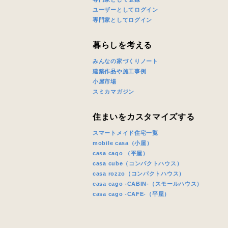
ユーザーとしてログイン
専門家としてログイン
当社は，当
暮らしを考える
当社はお客
スのご案内
みんなの家づくりノート
当社は、本
建築作品や施工事例
任、その他
小屋市場
スミカマガジン
当社は、お
ないものと
住まいをカスタマイズする
スマートメイド住宅一覧
mobile casa（小屋）
casa cago （平屋）
casa cube（コンパクトハウス）
casa rozzo（コンパクトハウス）
casa cago -CABIN-（スモールハウス）
casa cago -CAFE-（平屋）