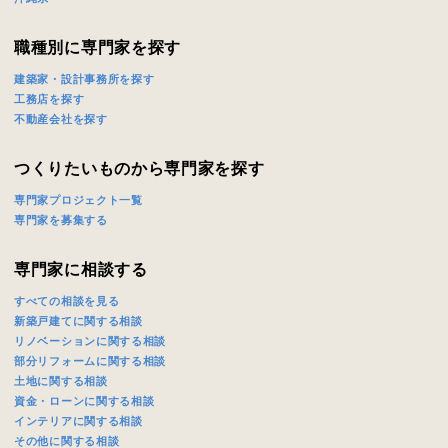
資料請求にあたっての注意事項
職種別に専門家を探す
社の
プライバシーポリシー
に則って，いただいた情報を利用します。
建築家・設計事務所を探す
様からいただいた個人情報を，お客様が指定された専門家へ提供すること、ま
工務店を探す
のために利用します。
不動産会社を探す
サービス又は利用契約に関し，お客様に発生した損害について、債務不履行責
の法律上の請求原因の如何を問わず賠償の責任を負わないものとします。
つくりたいものから専門家を探す
客様が本サービスを利用することにより第三者との間で生じた紛争等について
専門家プロジェクト一覧
します。
専門家を募集する
キャンセル
入力内容を送信する
専門家に相談する
すべての相談を見る
新築戸建てに関する相談
リノベーションに関する相談
部分リフォームに関する相談
土地に関する相談
資金・ローンに関する相談
インテリアに関する相談
その他に関する相談