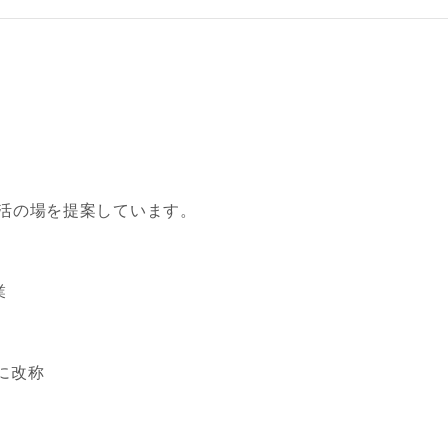
レス
活の場を提案しています。
郵便番号
-
都道府県
業
市区町村
町名
所に改称
番地、建物名