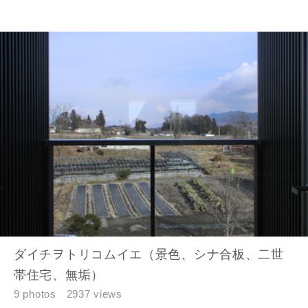
番地、建物名
建築予定地
閉じる
閉じる
専門家の都合により、資料の送付が遅くなったり、送付
できない場合があります。あらかじめご了承ください。
希望の予算
ダイチヲトリコムイエ（景色、シナ合板、二世
閉じる
万円〜
万円
帯住宅、無垢）
9 photos
2937 views