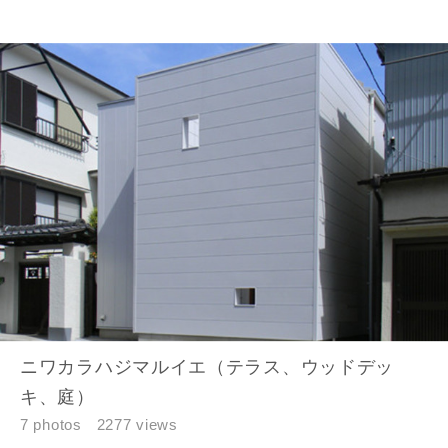
完成希望時期
同居する家族構成
資料請求にあたっての注意事項
当社は，当社の
プライバシーポリシー
に則って，いただい
ニワカラハジマルイエ（テラス、ウッドデッ
た情報を利用します。
キ、庭）
当社はお客様からいただいた個人情報を，お客様が指定され
た専門家へ提供すること、または当社サービスのご案内のた
7 photos
2277 views
めに利用します。