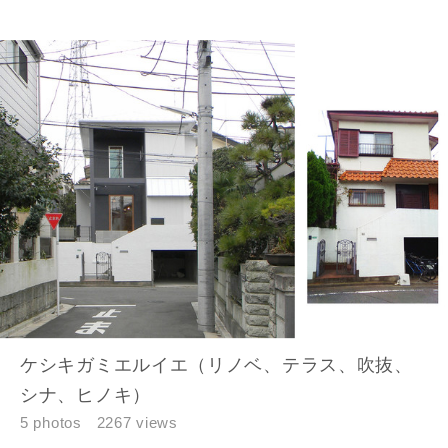
当社は、本サービス又は利用契約に関し，お客様に発生した
損害について、債務不履行責任、不法行為責任、その他の法
律上の請求原因の如何を問わず賠償の責任を負わないものと
します。
当社は、お客様が本サービスを利用することにより第三者と
の間で生じた紛争等について一切責任を負わないものとしま
す。
入力内容を送信する
キャンセル
ケシキガミエルイエ（リノベ、テラス、吹抜、
シナ、ヒノキ）
5 photos
2267 views