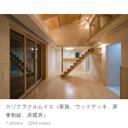
メールアドレス
ご住所
郵便番号
-
都道府県
市区町村
カゾクヲクルムイエ（家族、ウッドデッキ、家
事動線、床暖房）
7 photos
2264 views
町名