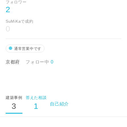
フォロワー
2
SuMiKaで成約
市区町村
0
町名
通常営業中です
京都府
フォロー中
0
番地、建物名
建築事例
答えた相談
自己紹介
3
1
建築予定地