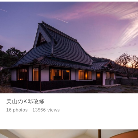
閉じる
閉じる
専門家の都合により、資料の送付が遅くなったり、送付
できない場合があります。あらかじめご了承ください。
希望の予算
閉じる
万円〜
万円
完成希望時期
美山のK邸改修
16 photos
13966 views
同居する家族構成