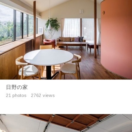
資料請求にあたっての注意事項
当社は，当社の
プライバシーポリシー
に則って，いただい
た情報を利用します。
当社はお客様からいただいた個人情報を，お客様が指定され
た専門家へ提供すること、または当社サービスのご案内のた
めに利用します。
当社は、本サービス又は利用契約に関し，お客様に発生した
損害について、債務不履行責任、不法行為責任、その他の法
律上の請求原因の如何を問わず賠償の責任を負わないものと
します。
当社は、お客様が本サービスを利用することにより第三者と
日野の家
の間で生じた紛争等について一切責任を負わないものとしま
21 photos
2762 views
す。
入力内容を送信する