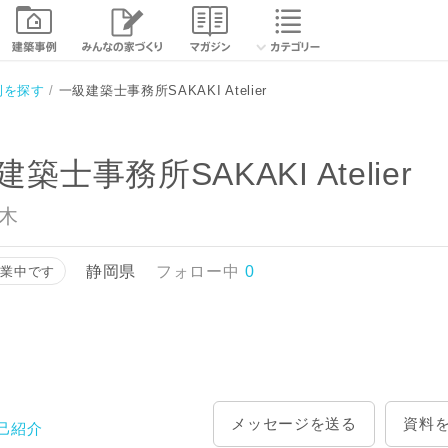
相談する
資
例を探す
一級建築士事務所SAKAKI Atelier
築士事務所SAKAKI Atelier
賢木
静岡県
フォロー中
0
営業中です
メッセージを送る
資料
己紹介