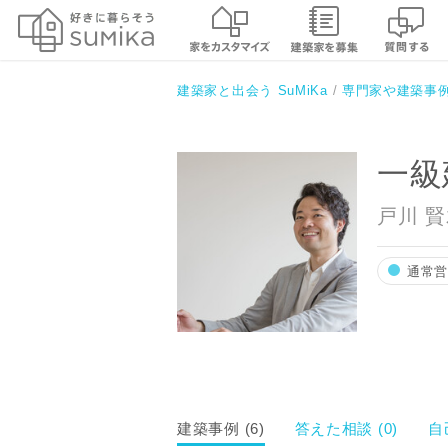
一級建築士事務所SAKAKI Atelier
建築家と出会う SuMiKa
専門家や建築事
一級建
戸川 
通常
建築事例 (6)
答えた相談 (0)
自