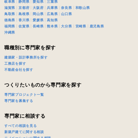
岐阜県
静岡県
愛知県
三重県
族構成
滋賀県
京都府
大阪府
兵庫県
奈良県
和歌山県
鳥取県
島根県
岡山県
広島県
山口県
徳島県
香川県
愛媛県
高知県
福岡県
佐賀県
長崎県
熊本県
大分県
宮崎県
鹿児島県
資料請求にあたっての注意事項
沖縄県
社の
プライバシーポリシー
に則って，いただいた情報を利用します。
様からいただいた個人情報を，お客様が指定された専門家へ提供すること、ま
職種別に専門家を探す
のために利用します。
建築家・設計事務所を探す
サービス又は利用契約に関し，お客様に発生した損害について、債務不履行責
工務店を探す
の法律上の請求原因の如何を問わず賠償の責任を負わないものとします。
不動産会社を探す
客様が本サービスを利用することにより第三者との間で生じた紛争等について
します。
つくりたいものから専門家を探す
専門家プロジェクト一覧
キャンセル
入力内容を送信する
専門家を募集する
専門家に相談する
すべての相談を見る
新築戸建てに関する相談