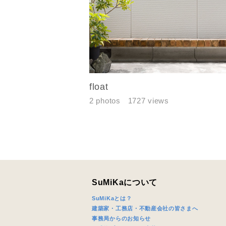
建築予定地
専門家の都
float
じめご了承
2 photos
1727 views
希望の予算
完成希望時
SuMiKaについて
SuMiKaとは？
建築家・工務店・不動産会社の皆さまへ
事務局からのお知らせ