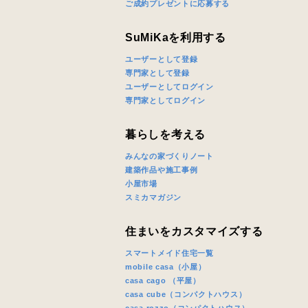
ご成約プレゼントに応募する
同居する家
SuMiKaを利用する
ユーザーとして登録
専門家として登録
当社は，当
ユーザーとしてログイン
専門家としてログイン
当社はお客
スのご案内
当社は、本
暮らしを考える
任、その他
みんなの家づくりノート
当社は、お
建築作品や施工事例
ないものと
小屋市場
スミカマガジン
住まいをカスタマイズする
スマートメイド住宅一覧
mobile casa（小屋）
casa cago （平屋）
casa cube（コンパクトハウス）