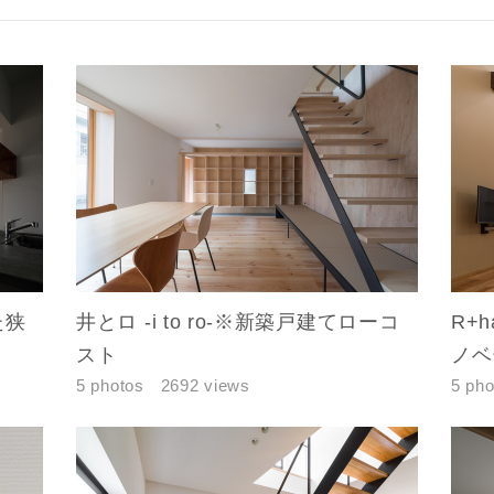
レス
郵便番号
-
た狭
井とロ -i to ro-※新築戸建てローコ
R+
都道府県
スト
ノベ
5 photos
2692 views
5 pho
市区町村
町名