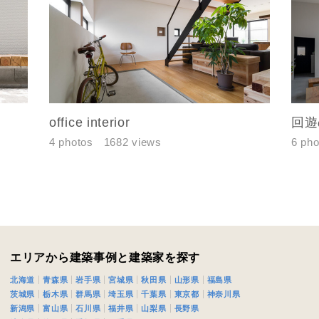
番地、建物名
合により、資料の送付が遅くなったり、送付できない場合がありま
office interior
回遊
閉じる
閉じる
ください。
4 photos
1682 views
6 pho
万円〜
閉じる
期
エリアから建築事例と建築家を探す
北海道
青森県
岩手県
宮城県
秋田県
山形県
福島県
茨城県
栃木県
群馬県
埼玉県
千葉県
東京都
神奈川県
新潟県
富山県
石川県
福井県
山梨県
長野県