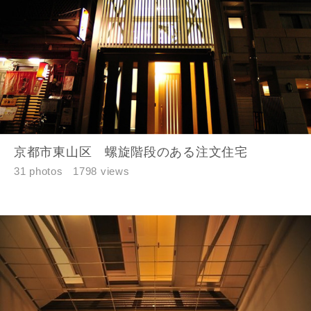
市区町村
町名
京都市東山区 螺旋階段のある注文住宅
31 photos
1798 views
番地、建物名
建築予定地