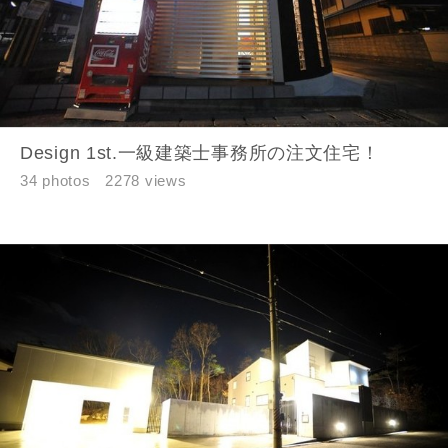
資料請求にあたっての注意事項
当社は，当社の
プライバシーポリシー
に則って，いただい
た情報を利用します。
当社はお客様からいただいた個人情報を，お客様が指定され
Design 1st.一級建築士事務所の注文住宅！
た専門家へ提供すること、または当社サービスのご案内のた
34 photos
2278 views
めに利用します。
当社は、本サービス又は利用契約に関し，お客様に発生した
損害について、債務不履行責任、不法行為責任、その他の法
律上の請求原因の如何を問わず賠償の責任を負わないものと
します。
当社は、お客様が本サービスを利用することにより第三者と
の間で生じた紛争等について一切責任を負わないものとしま
す。
入力内容を送信する