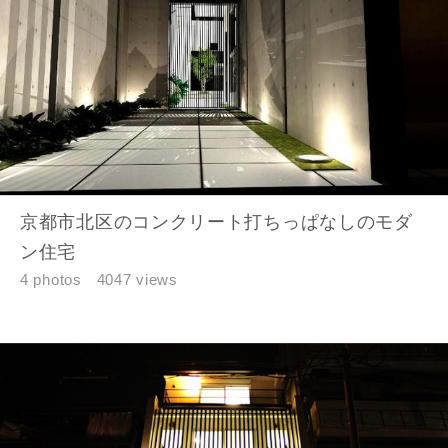
お名前
メールアドレス
京都市北区のコンクリート打ちっぱなしのモダ
ン住宅
4 photos
4047 views
ご住所
郵便番号
-
都道府県