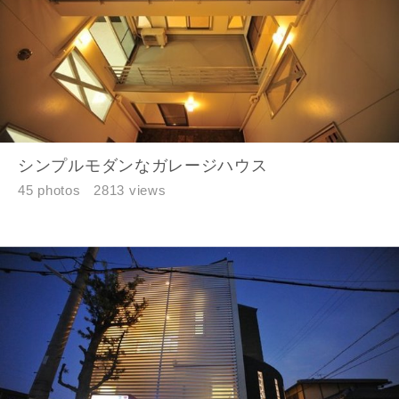
閉じる
閉じる
専門家の都合により、資料の送付が遅くなったり、送付
できない場合があります。あらかじめご了承ください。
希望の予算
閉じる
万円〜
万円
シンプルモダンなガレージハウス
45 photos
2813 views
完成希望時期
同居する家族構成