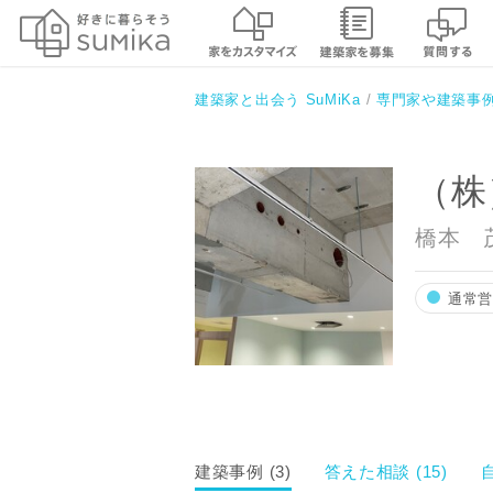
（株）ハシモト建築
建築家と出会う SuMiKa
専門家や建築事
（株
橋本 
通常
お名前
建築事例 (3)
答えた相談 (15)