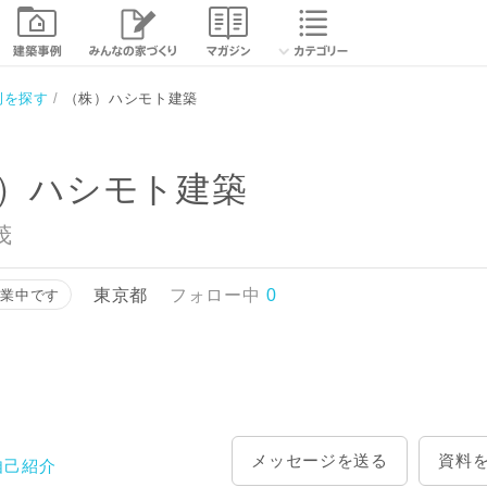
相談する
資
例を探す
（株）ハシモト建築
）ハシモト建築
茂
東京都
フォロー中
0
営業中です
メッセージを送る
資料
自己紹介