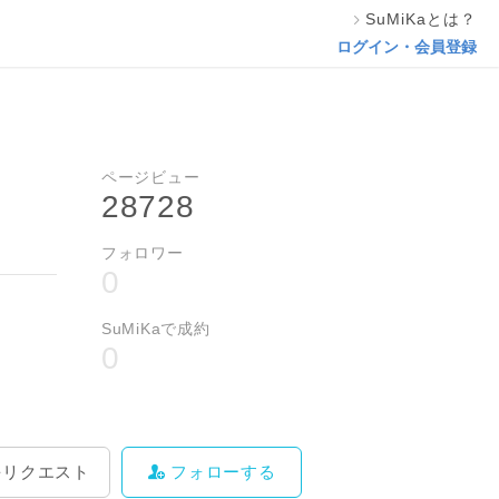
SuMiKaとは？
料をリクエスト
フォローする
ログイン・会員登録
ページビュー
28728
フォロワー
0
SuMiKaで成約
0
をリクエスト
フォローする