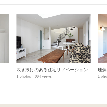
レス
郵便番号
-
都道府県
市区町村
町名
吹き抜けのある住宅リノベーション
珪藻
番地、建物名
1 photos
994 views
1 pho
合により、資料の送付が遅くなったり、送付できない場合がありま