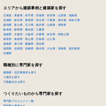
閉じる
閉じる
ください。
エリアから建築事例と建築家を探す
北海道
青森県
岩手県
宮城県
秋田県
山形県
福島県
万円〜
茨城県
栃木県
群馬県
埼玉県
千葉県
東京都
神奈川県
閉じる
新潟県
富山県
石川県
福井県
山梨県
長野県
岐阜県
静岡県
愛知県
三重県
滋賀県
京都府
大阪府
兵庫県
奈良県
和歌山県
期
鳥取県
島根県
岡山県
広島県
山口県
徳島県
香川県
愛媛県
高知県
福岡県
佐賀県
長崎県
熊本県
大分県
宮崎県
鹿児島県
沖縄県
職種別に専門家を探す
族構成
建築家・設計事務所を探す
工務店を探す
不動産会社を探す
資料請求にあたっての注意事項
つくりたいものから専門家を探す
社の
プライバシーポリシー
に則って，いただいた情報を利用します。
専門家プロジェクト一覧
様からいただいた個人情報を，お客様が指定された専門家へ提供すること、ま
専門家を募集する