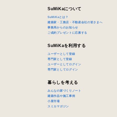
じめご了承
SuMiKaについて
SuMiKaとは？
希望の予算
建築家・工務店・不動産会社の皆さまへ
事務局からのお知らせ
ご成約プレゼントに応募する
完成希望時
SuMiKaを利用する
ユーザーとして登録
専門家として登録
ユーザーとしてログイン
専門家としてログイン
同居する家
暮らしを考える
みんなの家づくりノート
建築作品や施工事例
小屋市場
スミカマガジン
当社は，当
当社はお客