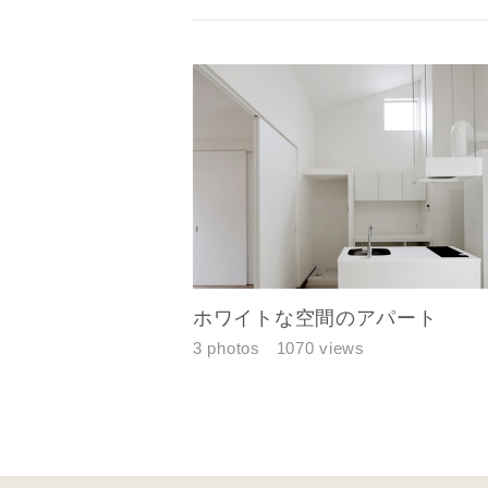
メールアド
ご住所
ホワイトな空間のアパート
3 photos
1070 views
建築予定地
専門家の都