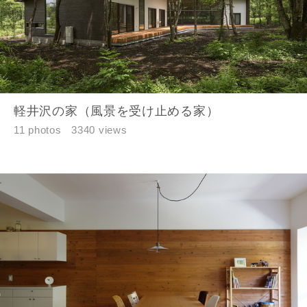
お名前
軽井沢の家（風景を受け止める家）
メールアドレス
11 photos
3340 views
ご住所
郵便番号
-
都道府県