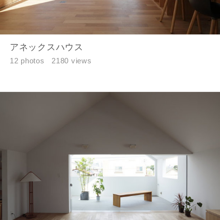
閉じる
閉じる
専門家の都合により、資料の送付が遅くなったり、送付
できない場合があります。あらかじめご了承ください。
希望の予算
アネックスハウス
閉じる
万円〜
万円
12 photos
2180 views
完成希望時期
同居する家族構成