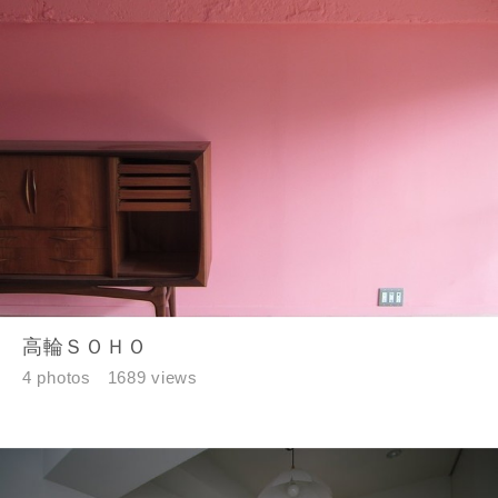
高輪ＳＯＨＯ
4 photos
1689 views