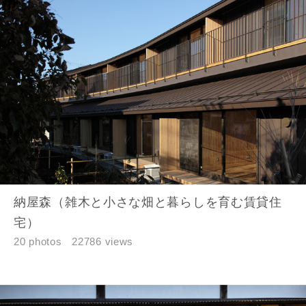
納屋森（雑木と小さな畑と暮らしを育む賃貸住
宅）
20 photos
22786 views