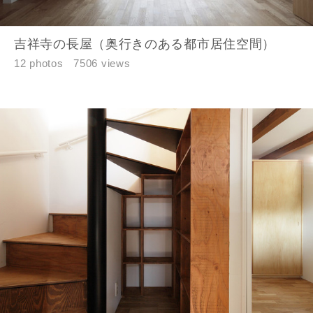
資料請求にあたっての注意事項
吉祥寺の長屋（奥行きのある都市居住空間）
当社は，当社の
プライバシーポリシー
に則って，いただい
12 photos
7506 views
た情報を利用します。
当社はお客様からいただいた個人情報を，お客様が指定され
た専門家へ提供すること、または当社サービスのご案内のた
めに利用します。
当社は、本サービス又は利用契約に関し，お客様に発生した
損害について、債務不履行責任、不法行為責任、その他の法
律上の請求原因の如何を問わず賠償の責任を負わないものと
します。
当社は、お客様が本サービスを利用することにより第三者と
の間で生じた紛争等について一切責任を負わないものとしま
す。
入力内容を送信する