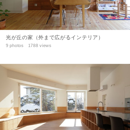
市区町村
光が丘の家（外まで広がるインテリア）
町名
9 photos
1788 views
番地、建物名
建築予定地