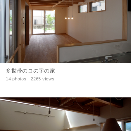
建築予定地
閉じる
閉じる
専門家の都合により、資料の送付が遅くなったり、送付
できない場合があります。あらかじめご了承ください。
希望の予算
閉じる
万円〜
万円
多世帯のコの字の家
14 photos
2265 views
完成希望時期