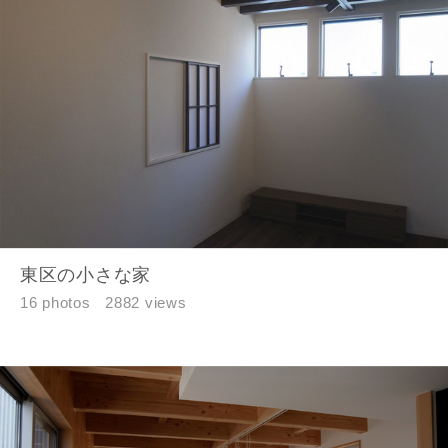
-
都道府県
市区町村
町名
東区の小さな家
16 photos
2882 views
番地、建物名