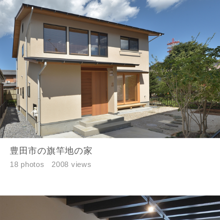
お名前
メールアドレス
豊田市の旗竿地の家
18 photos
2008 views
ご住所
郵便番号