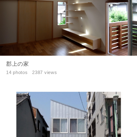
同居する家族構成
資料請求にあたっての注意事項
当社は，当社の
プライバシーポリシー
に則って，いただい
た情報を利用します。
郡上の家
当社はお客様からいただいた個人情報を，お客様が指定され
14 photos
2387 views
た専門家へ提供すること、または当社サービスのご案内のた
めに利用します。
当社は、本サービス又は利用契約に関し，お客様に発生した
損害について、債務不履行責任、不法行為責任、その他の法
律上の請求原因の如何を問わず賠償の責任を負わないものと
します。
当社は、お客様が本サービスを利用することにより第三者と
の間で生じた紛争等について一切責任を負わないものとしま
す。