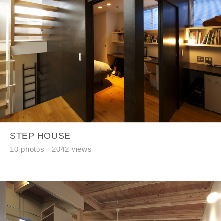
建築予定地
閉じる
閉じる
専門家の都合により、資料の送付が遅くなったり、送付
できない場合があります。あらかじめご了承ください。
希望の予算
閉じる
万円〜
万円
STEP HOUSE
10 photos
2042 views
完成希望時期