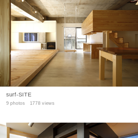
郵便番号
-
都道府県
市区町村
町名
surf-SITE
9 photos
1778 views
番地、建物名