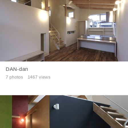
同居する家族構成
資料請求にあたっての注意事項
当社は，当社の
プライバシーポリシー
に則って，いただい
た情報を利用します。
DAN-dan
当社はお客様からいただいた個人情報を，お客様が指定され
7 photos
1467 views
た専門家へ提供すること、または当社サービスのご案内のた
めに利用します。
当社は、本サービス又は利用契約に関し，お客様に発生した
損害について、債務不履行責任、不法行為責任、その他の法
律上の請求原因の如何を問わず賠償の責任を負わないものと
します。
当社は、お客様が本サービスを利用することにより第三者と
の間で生じた紛争等について一切責任を負わないものとしま