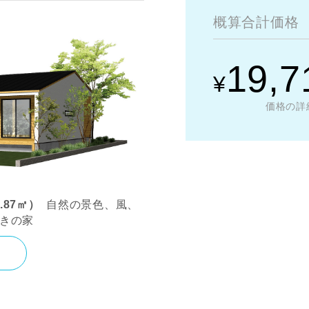
概算合計価格
19,7
¥
価格の詳
9.87㎡）
自然の景色、風、
向きの家