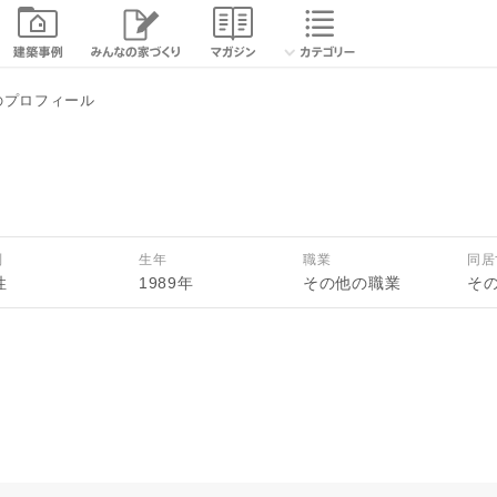
続きを読む
のプロフィール
閉じる
別
生年
職業
同居
性
1989年
その他の職業
そ