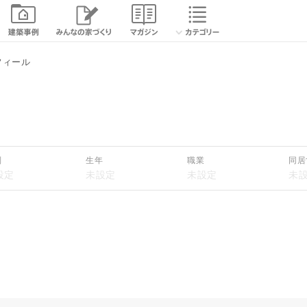
続きを読む
フィール
閉じる
別
生年
職業
同居