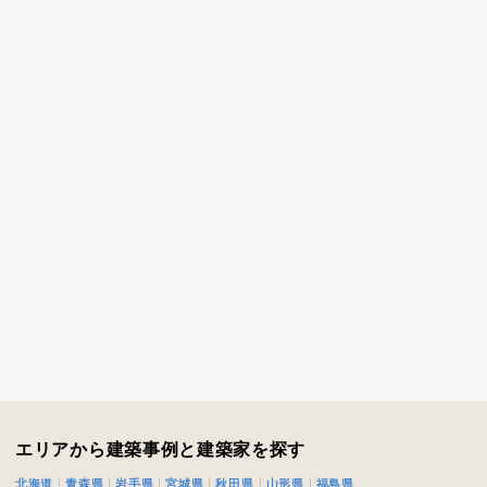
エリアから建築事例と建築家を探す
閉じる
閉じる
北海道
青森県
岩手県
宮城県
秋田県
山形県
福島県