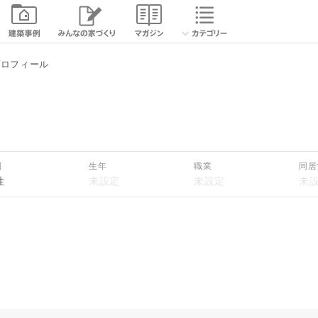
続きを読む
のプロフィール
閉じる
別
生年
職業
同居
性