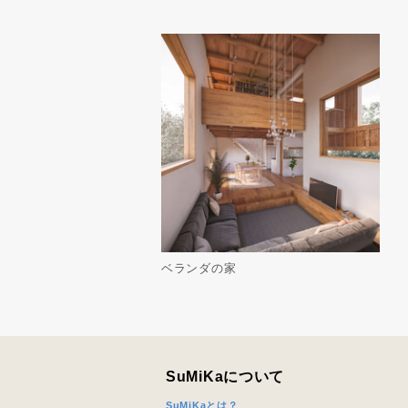
ベランダの家
SuMiKaについて
SuMiKaとは？