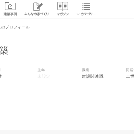
続きを読む
んのプロフィール
閉じる
築
別
生年
職業
同居
性
建設関連職
二