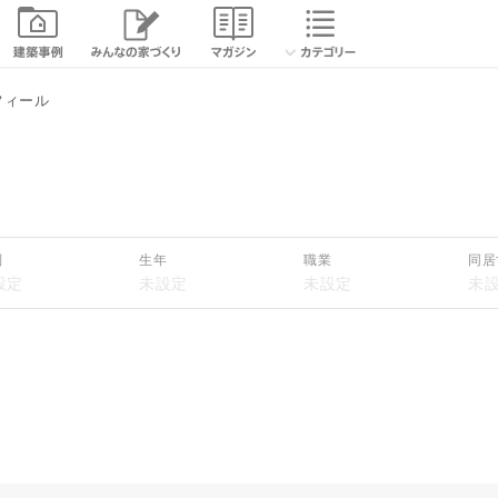
続きを読む
フィール
閉じる
別
生年
職業
同居