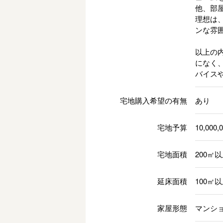
他、部
理想は
ンな雰
以上の
になく
バイス
宅地購入希望の有無
あり
宅地予算
10,000,
宅地面積
200㎡
延床面積
100㎡
家屋形態
マンショ