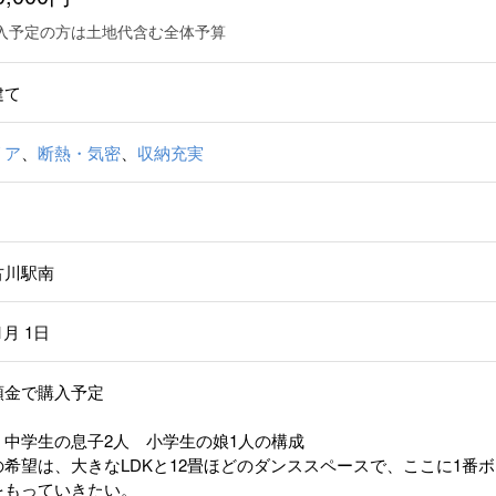
入予定の方は土地代含む全体予算
建て
リア
、
断熱・気密
、
収納充実
古川駅南
1月 1日
頭金で購入予定
 中学生の息子2人 小学生の娘1人の構成
希望は、大きなLDKと12畳ほどのダンススペースで、ここに1番ボ
をもっていきたい。