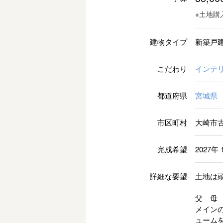
※土地購
建物タイプ
新築戸
こだわり
インテ
都道府県
宮城県
市区町村
大崎市
完成希望
2027年 
詳細な要望
土地は
父 母
メインの
ューム