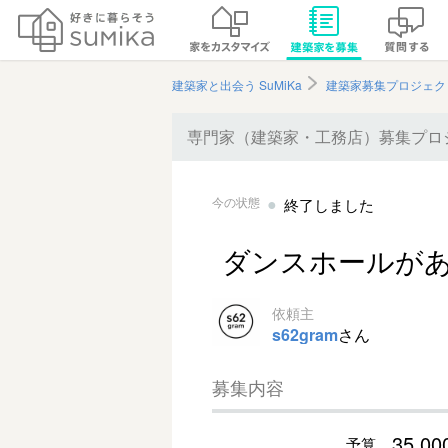
建築家と出会う SuMiKa
建築家募集プロジェク
専門家（建築家・工務店）募集プロ
●
今の状態
終了しました
ダンスホールが
依頼主
s62gram
さん
募集内容
35,00
予算