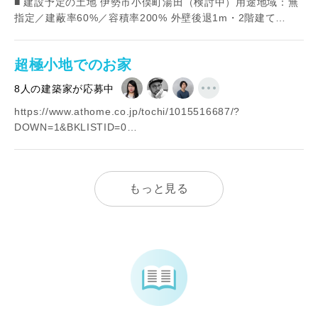
■ 建設予定の土地 伊勢市小俣町湯田（検討中）用途地域：無
指定／建蔽率60%／容積率200% 外壁後退1m・2階建て…
超極小地でのお家
8人の建築家が応募中
https://www.athome.co.jp/tochi/1015516687/?
DOWN=1&BKLISTID=0…
もっと見る