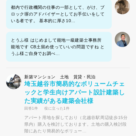
都内で行政機関の仕事の一部として、がけ、ブ
ロック塀のアドバイザーとしてお手伝いをして
いる者です。 基本的に厚さ10…
とうふ様 はじめまして能地一級建築士事務所
能地です CB土留め使っていいの問題ですね と
うふ様ご自身でお調べ…
新築マンション 土地 賃貸・民泊
埼玉越谷市簡易的なボリュームチェ
ックと学生向けアパート設計建築し
た実績がある建築会社様
回答1件
役に立った1件
アパート用地を探しており（北越谷駅周辺徒歩15分
県内）購入を検討しております。土地の購入検討段
階にあたり簡易的なボリュー…