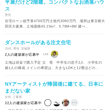
平屋だけど2階建。コンパクトなお洒落ハウ
ス
男性
住宅ローン総予算4700万円土地代3090万円、場所は東京都大
田区大森東、土地面積45.23m²、5.78M×8M 建ぺ…
ダンスホールがある注文住宅
30代
男性
宮城県
2人の建築家が応募中
土地は頭金で購入予定 父 母 中学生の息子2人 小学生の
娘1人の構成 メインの希望は、大きなLDKと12畳ほどの…
NYアーティストが帰国後に建てる、日本に
まだない家
女性
三重県
22人の建築家が応募中