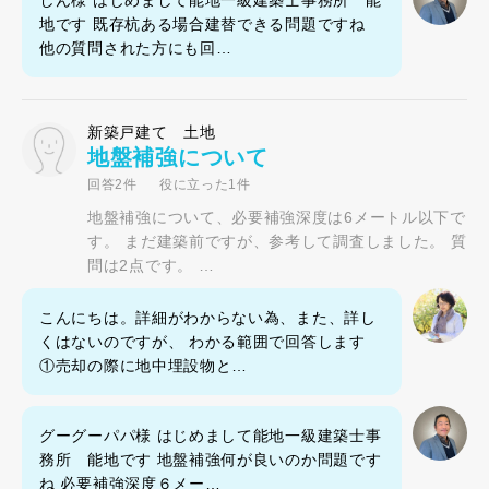
しん様 はじめまして能地一級建築士事務所 能
地です 既存杭ある場合建替できる問題ですね
他の質問された方にも回…
新築戸建て 土地
地盤補強について
回答2件
役に立った1件
地盤補強について、必要補強深度は6メートル以下で
す。 まだ建築前ですが、参考して調査しました。 質
問は2点です。 …
こんにちは。詳細がわからない為、また、詳し
くはないのですが、 わかる範囲で回答します
①売却の際に地中埋設物と…
グーグーパパ様 はじめまして能地一級建築士事
務所 能地です 地盤補強何が良いのか問題です
ね 必要補強深度６メー…