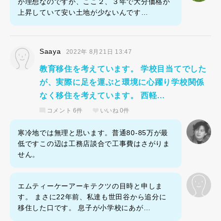
が理想なのですが、ここ２、３年で大分価格が
上昇していて安い土地が少ないんです…
Saaya
2022年 8月21日 13:47
教育移住を考えています。 学校目当てでした
が、実際に足を運ぶと環境に心躍り学校関係
なく移住を考えています。 西軽…
コメント
6件
いいね
0件
寒冷地では無理と思います。普通80-85万が最
低ですこの辺は工務店談合で工事費はさがりま
せん。
エムティーケーアーキテクツの目時と申しま
す。 まさに22年前、私達も世田谷から追分に
移住した口です。 息子が小学校にあが…