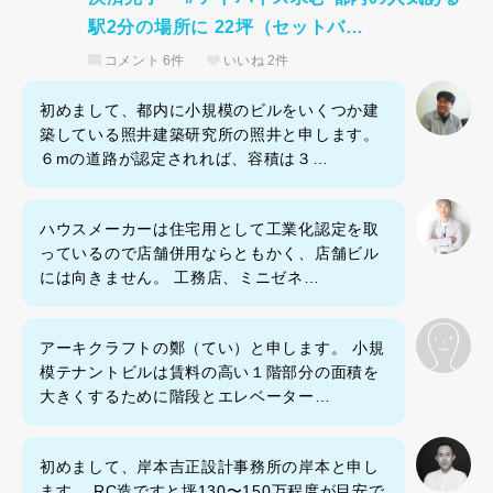
駅2分の場所に 22坪（セットバ…
コメント
6件
いいね
2件
初めまして、都内に小規模のビルをいくつか建
築している照井建築研究所の照井と申します。
６mの道路が認定されれば、容積は３…
ハウスメーカーは住宅用として工業化認定を取
っているので店舗併用ならともかく、店舗ビル
には向きません。 工務店、ミニゼネ…
アーキクラフトの鄭（てい）と申します。 小規
模テナントビルは賃料の高い１階部分の面積を
大きくするために階段とエレベーター…
初めまして、岸本吉正設計事務所の岸本と申し
ます。 RC造ですと坪130〜150万程度が目安で