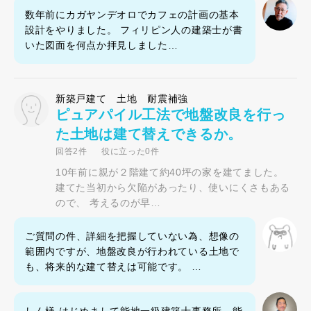
数年前にカガヤンデオロでカフェの計画の基本
設計をやりました。 フィリピン人の建築士が書
いた図面を何点か拝見しました…
新築戸建て 土地 耐震補強
ピュアパイル工法で地盤改良を行っ
た土地は建て替えできるか。
回答2件
役に立った0件
10年前に親が２階建て約40坪の家を建てました。
建てた当初から欠陥があったり、使いにくさもある
ので、 考えるのが早…
ご質問の件、詳細を把握していない為、想像の
範囲内ですが、地盤改良が行われている土地で
も、将来的な建て替えは可能です。 …