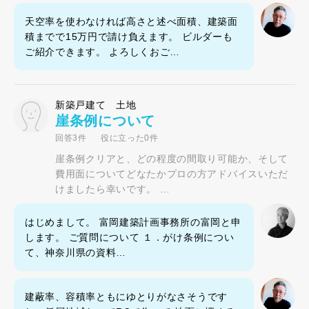
天空率を使わなければ高さと述べ面積、建築面
積までで15万円で請け負えます。 ビルダーも
ご紹介できます。 よろしくおご…
新築戸建て 土地
崖条例について
回答3件
役に立った0件
崖条例クリアと、どの程度の間取り可能か、そして
費用面についてどなたかプロの方アドバイスいただ
けましたら幸いです。 …
はじめまして。 富岡建築計画事務所の富岡と申
します。 ご質問について １．がけ条例につい
て、神奈川県の資料…
建蔽率、容積率ともにゆとりがなさそうです