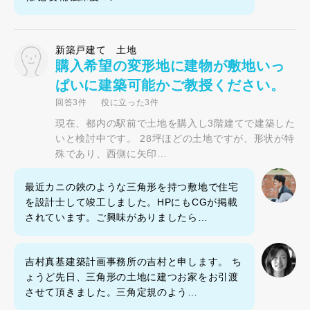
新築戸建て 土地
購入希望の変形地に建物が敷地いっ
ぱいに建築可能かご教授ください。
回答3件
役に立った3件
現在、都内の駅前で土地を購入し3階建てで建築した
いと検討中です。 28坪ほどの土地ですが、形状が特
殊であり、西側に矢印…
最近カニの鋏のような三角形を持つ敷地で住宅
を設計士して竣工しました。HPにもCGが掲載
されています。ご興味がありましたら…
吉村真基建築計画事務所の吉村と申します。 ち
ょうど先日、三角形の土地に建つお家をお引渡
させて頂きました。三角定規のよう…