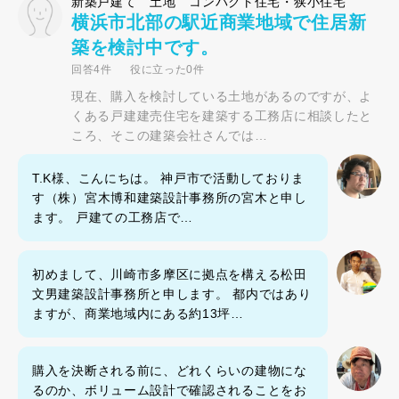
新築戸建て 土地 コンパクト住宅・狭小住宅
横浜市北部の駅近商業地域で住居新
築を検討中です。
回答4件
役に立った0件
現在、購入を検討している土地があるのですが、よ
くある戸建建売住宅を建築する工務店に相談したと
ころ、そこの建築会社さんでは…
T.K様、こんにちは。 神戸市で活動しておりま
す（株）宮木博和建築設計事務所の宮木と申し
ます。 戸建ての工務店で…
初めまして、川崎市多摩区に拠点を構える松田
文男建築設計事務所と申します。 都内ではあり
ますが、商業地域内にある約13坪…
購入を決断される前に、どれくらいの建物にな
るのか、ボリューム設計で確認されることをお