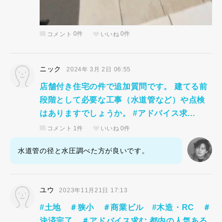
コメント
0件
いいね
0件
ニック
2024年 3月 2日 06:55
店舗付き住宅の件で追加質問です。 建てる前
段階として必要な工事（水道管など）や点検
はありますでしょうか。 #アドバイス求…
コメント
1件
いいね
0件
水道管の径と水圧調べた方が良いです。
ユウ
2023年11月21日 17:13
#土地 ＃狭小 ＃商業ビル #木造・RC ＃
決済完了 ＃アドバイス求む 都内の人気ある