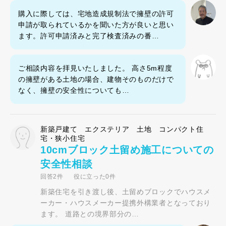
購入に際しては、宅地造成規制法で擁壁の許可
申請が取られているかを聞いた方が良いと思い
ます。許可申請済みと完了検査済みの番…
ご相談内容を拝見いたしました。 高さ5m程度
の擁壁がある土地の場合、建物そのものだけで
なく、擁壁の安全性についても…
新築戸建て エクステリア 土地 コンパクト住
宅・狭小住宅
10cmブロック土留め施工についての
安全性相談
回答2件
役に立った0件
新築住宅を引き渡し後、土留めブロックでハウスメ
ーカー・ハウスメーカー提携外構業者となっており
ます。 道路との境界部分の…