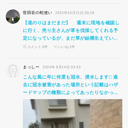
世田谷の蛇使い
2025年10月21日 00:28
【道のりはまだまだ】 週末に現地を確認し
に行く、売り主さんが草を伐採してくれる予
定になっているが、まだ草が結構生えてい…
コメント
0件
いいね
1件
まっしー
2024年 8月14日 03:43
こんな風に年に何度も冠水、浸水します□ 過
去に冠水被害があった場所という記載はハザ
ードマップの種類によってあったりなかっ…