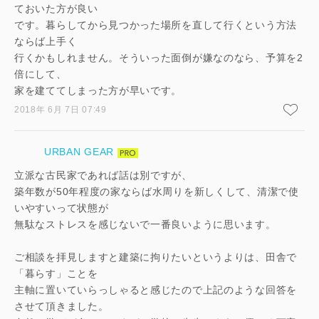
ておいた方が良い
です。暮らしてから見つかった場所を直して行くという方法
ならば上手く
行くかもしれません。そういった面倒が嫌なのなら、予算を2
倍にして、
家を建ててしまった方が早いです。
2018年 6月 7日 07:49
URBAN GEAR
立派な古民家であれば話は別ですが、
築年数が50年程度の家ならば水周りを新しくして、清潔で使
いやすいって状態が
無駄なストレスを感じないで一番良いように思います。
閉じる
キャンセル
ご相談を拝見しますと建築に拘りたいというよりは、田舎で
「暮らす」ことを
主軸に置いていらっしゃると感じたので上記のような回答を
SuMiKaにユーザー登録する
させて頂きました。