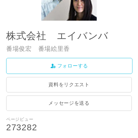
ご住所
郵便番号
-
株式会社 エイバンバ
都道府県
番場俊宏 番場絵里香
フォローする
市区町村
資料をリクエスト
町名
メッセージを送る
ページビュー
273282
番地、建物名
閉じる
閉じる