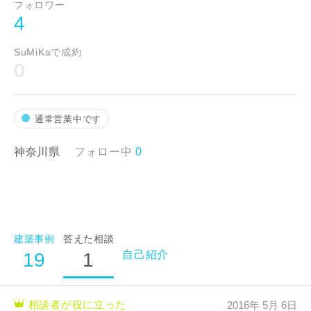
専門家の都合により、資料の送付が遅くなったり、送付
フォロワー
できない場合があります。あらかじめご了承ください。
4
SuMiKaで成約
建築予定地
0
閉じる
通常営業中です
神奈川県
フォロー中
0
希望の予算
万円〜
万円
建築事例
答えた相談
自己紹介
19
1
完成希望時期
相談者が役に立った
2016年 5月 6日