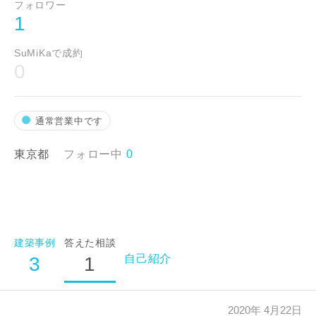
フォロワー
1
閉じる
SuMiKaで成約
建築予定地
0
通常営業中です
東京都
フォロー中
0
希望の予算
万円〜
万円
建築事例
答えた相談
自己紹介
3
1
完成希望時期
2020年 4月22日