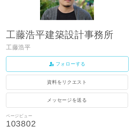
ご住所
郵便番号
-
工藤浩平建築設計事務所
都道府県
工藤浩平
フォローする
市区町村
資料をリクエスト
町名
メッセージを送る
ページビュー
103802
閉じる
閉じる
専門家の都合により、資料の送付が遅くなったり、送付
番地、建物名
できない場合があります。あらかじめご了承ください。