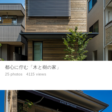
都心に佇む「木と樹の家」
25 photos
4115 views
閉じる
閉じる