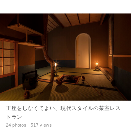
お名前
メールアドレス
ご住所
郵便番号
-
正座をしなくてよい、現代スタイルの茶室レス
トラン
都道府県
24 photos
517 views