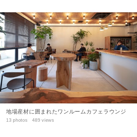
できない場合があります。あらかじめご了承ください。
希望の予算
閉じる
万円〜
万円
完成希望時期
同居する家族構成
地場産材に囲まれたワンルームカフェラウンジ
13 photos
489 views