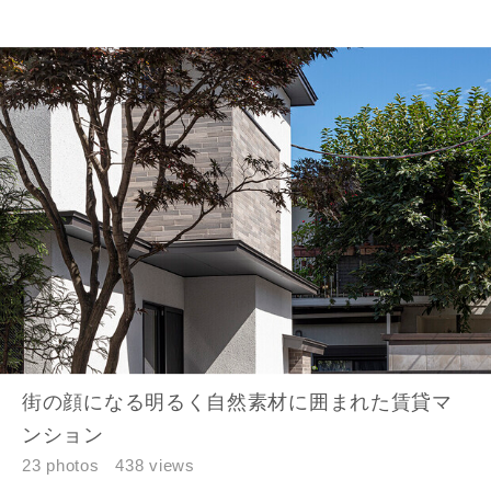
市区町村
町名
番地、建物名
建築予定地
街の顔になる明るく自然素材に囲まれた賃貸マ
ンション
23 photos
438 views
閉じる
閉じる
専門家の都合により、資料の送付が遅くなったり、送付