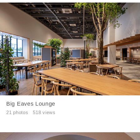
資料請求にあたっての注意事項
当社は，当社の
プライバシーポリシー
に則って，いただい
た情報を利用します。
当社はお客様からいただいた個人情報を，お客様が指定され
た専門家へ提供すること、または当社サービスのご案内のた
めに利用します。
当社は、本サービス又は利用契約に関し，お客様に発生した
損害について、債務不履行責任、不法行為責任、その他の法
律上の請求原因の如何を問わず賠償の責任を負わないものと
します。
当社は、お客様が本サービスを利用することにより第三者と
の間で生じた紛争等について一切責任を負わないものとしま
す。
Big Eaves Lounge
21 photos
518 views
入力内容を送信する
キャンセル