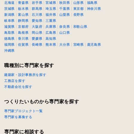
北海道
青森県
岩手県
宮城県
秋田県
山形県
福島県
茨城県
栃木県
群馬県
埼玉県
千葉県
東京都
神奈川県
万円〜
新潟県
富山県
石川県
福井県
山梨県
長野県
閉じる
岐阜県
静岡県
愛知県
三重県
滋賀県
京都府
大阪府
兵庫県
奈良県
和歌山県
鳥取県
島根県
岡山県
広島県
山口県
徳島県
香川県
愛媛県
高知県
期
福岡県
佐賀県
長崎県
熊本県
大分県
宮崎県
鹿児島県
沖縄県
職種別に専門家を探す
建築家・設計事務所を探す
族構成
工務店を探す
不動産会社を探す
つくりたいものから専門家を探す
資料請求にあたっての注意事項
専門家プロジェクト一覧
社の
プライバシーポリシー
に則って，いただいた情報を利用します。
専門家を募集する
様からいただいた個人情報を，お客様が指定された専門家へ提供すること、ま
のために利用します。
専門家に相談する
サービス又は利用契約に関し，お客様に発生した損害について、債務不履行責