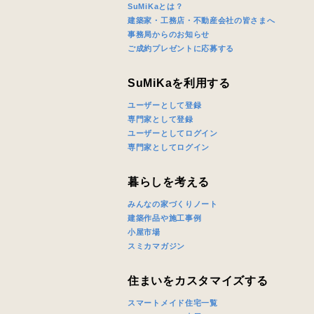
SuMiKaとは？
建築家・工務店・不動産会社の皆さまへ
希望の予算
事務局からのお知らせ
ご成約プレゼントに応募する
SuMiKaを利用する
完成希望時
ユーザーとして登録
専門家として登録
ユーザーとしてログイン
専門家としてログイン
暮らしを考える
同居する家
みんなの家づくりノート
建築作品や施工事例
小屋市場
スミカマガジン
当社は，当
住まいをカスタマイズする
当社はお客
スのご案内
スマートメイド住宅一覧
当社は、本