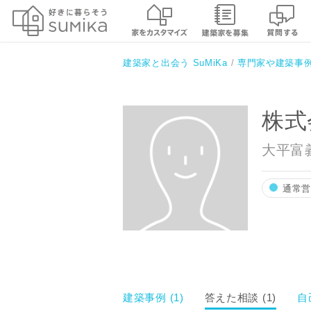
株式会社リモデルハウス
建築家と出会う SuMiKa
専門家や建築事
株式
大平富
通常
お名前
建築事例 (1)
答えた相談 (1)
自
メールアド