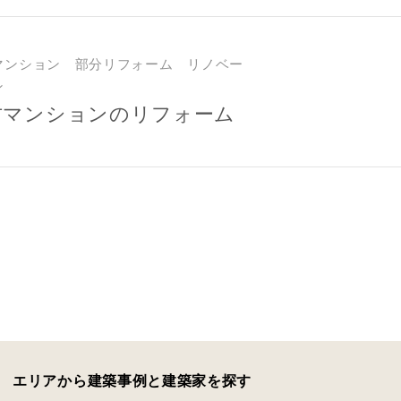
マンション 部分リフォーム リノベー
郵便番号
-
ン
古マンションのリフォーム
都道府県
市区町村
町名
番地、建物名
合により、資料の送付が遅くなったり、送付できない場合がありま
エリアから建築事例と建築家を探す
閉じる
閉じる
ください。