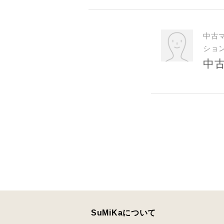
中古
ご住所
ショ
中
建築予定地
専門家の都
SuMiKaについて
じめご了承