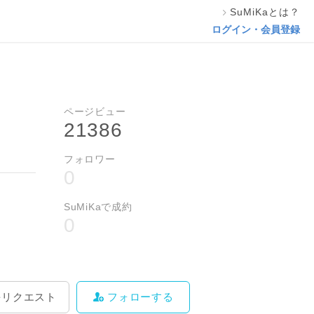
SuMiKaとは？
料をリクエスト
フォローする
ログイン・会員登録
ページビュー
21386
フォロワー
0
SuMiKaで成約
0
をリクエスト
フォローする