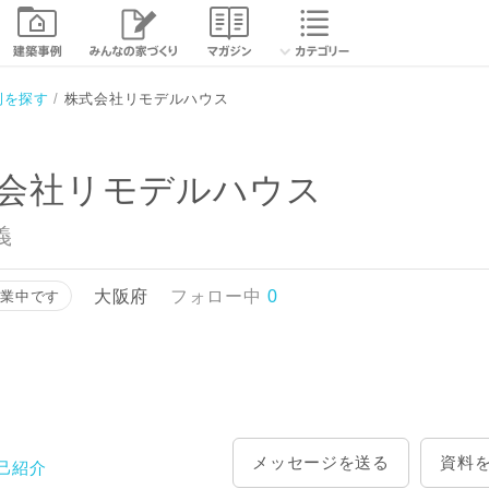
相談する
資
例を探す
株式会社リモデルハウス
会社リモデルハウス
義
大阪府
フォロー中
0
営業中です
メッセージを送る
資料
己紹介
レス