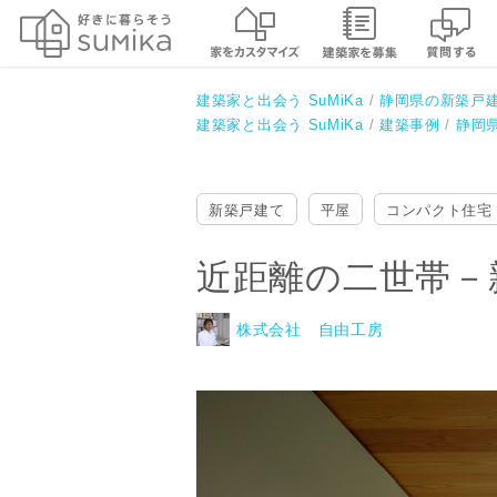
近距離の二世帯－親世帯のコンパ
株式会社 自由工房
建築家と出会う SuMiKa
静岡県の新築戸
建築家と出会う SuMiKa
建築事例
静岡
新築戸建て
平屋
コンパクト住宅
近距離の二世帯－
株式会社 自由工房