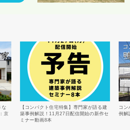
さな
【コンパクト住宅特集】専門家が語る建
コン
：京
築事例解説！11月27日配信開始の新作セ
例解
ミナー動画8本